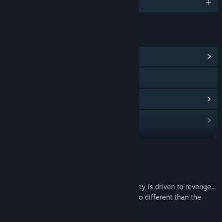
1개 지원 언어
링크 및 정보
커뮤니티 허브 보기
웹사이트 방문
업데이트 기록 보기
관련 뉴스 보기
토론장 보기
더 보기
커뮤니티 그룹 찾기
게임 정보
After losing everyone he ever loved, Harvey is driven to revenge...
제목:
Dawn's Light
but will his hatred cause him to become no different than the
장르:
어드벤처
,
인디
,
RPG
,
전략
ones he is trying to stop?
출시일:
2016년 9월 1일