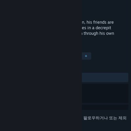
개발자
John Wizard
배급사
John Wizard
출시일
2016년 9월 1일
After arriving late to his own assassination, his friends are
murdered. Now his only shot at revenge lies in a decrepit
battleaxe. But is he brave enough to slash through his own
insecurities and regrets?
태그
RPG
인디
어드벤처
전략
+
평가
전체:
매우 긍정적
(80%/52)
로그인
하셔서 게임을 찜 목록에 추가하거나, 팔로우하거나 또는 제외
로 지정하세요.