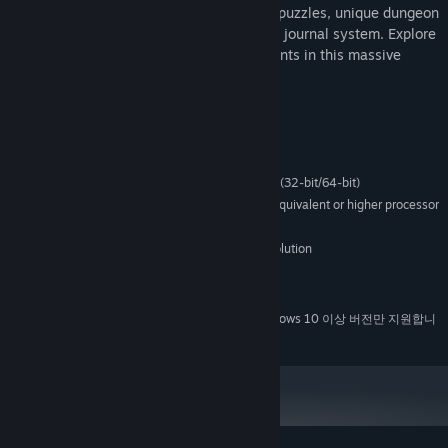
Dawn's Light features tons of enthralling puzzles, unique dungeon
designs, an epic storyline and an intuitive journal system. Explore
over 25 islands across 5 different continents in this massive
quest.
시스템 요구 사항
최소:
Microsoft® Windows® XP / Vista / 7 (32-bit/64-bit)
운영 체제 *:
PC with 800MHz Intel® Pentium® III equivalent or higher processor
프로세서:
256 MB RAM
메모리:
1024 x 768 pixels or higher desktop resolution
그래픽:
114 MB 사용 가능 공간
저장 공간:
DirectSound-compatible sound card
사운드카드:
2024년 1월 1일부터 Steam 클라이언트는 Windows 10 이상 버전만 지원합니
*
다.