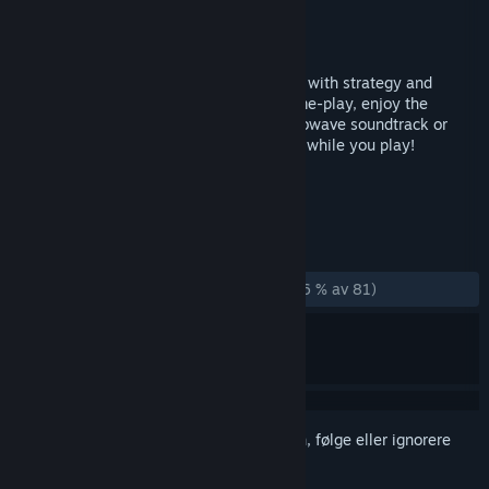
Utvikler
AG media
Utgiver
Back To Basics Gaming
Utgitt
6. aug. 2016
Star Fields is a casual, arcade style game with strategy and
shooter elements. Simple, fast paced game-play, enjoy the
original electronic/progressive/synth/retrowave soundtrack or
import your own mp3s and listen to them while you play!
MERKELAPPER
Lettbeint
Indie
Arkade
+
ANMELDELSER
GJENNOM TIDENE:
Stort sett positive
(76 % av 81)
Logg inn
for å legge til på ønskelisten, følge eller ignorere