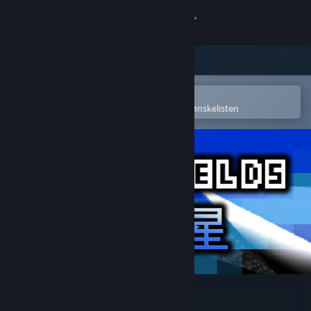
Logg inn
Butikk
Samfunn
Åpne i Steams mobilapp
for å enkelt kjøpe eller legge til på ønskelisten
Om
Kundestøtte
Bytt språk
Skaff deg Steam-appen på mobil
Vis skrivebordsversjon
Star Fields