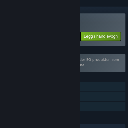
Kjøp Star Fields
Legg i handlevogn
$1.99
Pakken «Mega Game Pack Bundle» inneholder 90 produkter, som
er blitt utelukket basert på innstillingene dine
FUNKSJONER
Enkeltspiller
Steam-samlekort
Familiedeling
SPRÅK