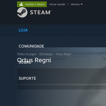
Instalar o Steam
iniciar sessão
|
Idioma
LOJA
COMUNIDADE
Todos os jogos
>
Estratégia
>
Ortus Regni
Ortus Regni
SOBRE
SUPORTE