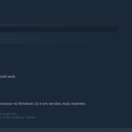
ould work.
funcionar no Windows 10 e em versões mais recentes.
tusregni.com
ks of Jon Sudbury Games