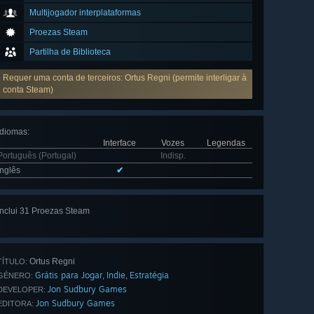
Multijogador interplataformas
Proezas Steam
Partilha de Biblioteca
Requer uma conta de terceiros: Ortus Regni (permite interligar à
conta Steam)
Idiomas
:
Interface
Vozes
Legendas
Português (Portugal)
Indisp.
Inglês
✔
Inclui 31 Proezas Steam
Ver tudo
(31)
Ortus Regni
TÍTULO:
Grátis para Jogar
Indie
Estratégia
,
,
GÉNERO:
Jon Sudbury Games
DEVELOPER:
Jon Sudbury Games
EDITORA: