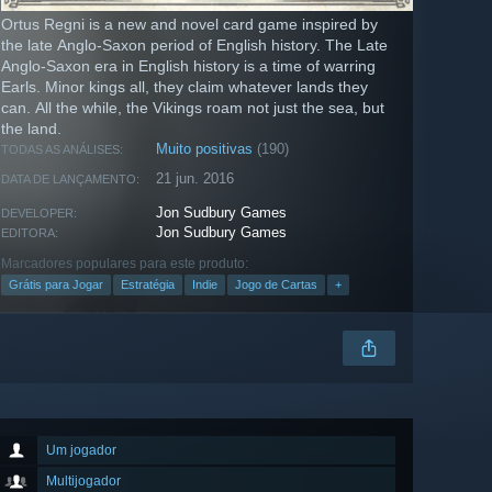
Ortus Regni is a new and novel card game inspired by
the late Anglo-Saxon period of English history. The Late
Anglo-Saxon era in English history is a time of warring
Earls. Minor kings all, they claim whatever lands they
can. All the while, the Vikings roam not just the sea, but
the land.
Muito positivas
(190)
TODAS AS ANÁLISES:
21 jun. 2016
DATA DE LANÇAMENTO:
Jon Sudbury Games
DEVELOPER:
Jon Sudbury Games
EDITORA:
Marcadores populares para este produto:
Grátis para Jogar
Estratégia
Indie
Jogo de Cartas
+
Um jogador
Multijogador