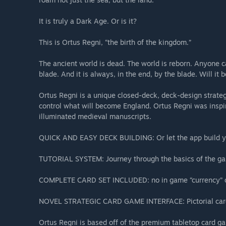
It is truly a Dark Age. Or is it?
This is Ortus Regni, “the birth of the kingdom.”
The ancient world is dead. The world is reborn. Anyone 
blade. And it is always, in the end, by the blade. Will it 
Ortus Regni is a unique closed-deck, deck-design strateg
control what will become England. Ortus Regni was inspir
illuminated medieval manuscripts.
QUICK AND EASY DECK BUILDING: Or let the app build yo
TUTORIAL SYSTEM: Journey through the basics of the g
COMPLETE CARD SET INCLUDED: no in game “currency” or
NOVEL STRATEGIC CARD GAME INTERFACE: Pictorial cards
Ortus Regni is based off of the premium tabletop card g