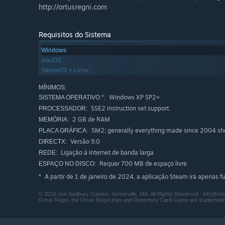
http://ortusregni.com
Requisitos do Sistema
Windows
macOS
SteamOS + Linux
MÍNIMOS:
Windows XP SP2+
SISTEMA OPERATIVO *:
SSE2 instruction set support.
PROCESSADOR:
2 GB de RAM
MEMÓRIA:
SM2; generally everything made since 2004 sh
PLACA GRÁFICA:
Versão 9.0
DIRECTX:
Ligação à Internet de banda larga
REDE:
Requer 700 MB de espaço livre
ESPAÇO NO DISCO:
A partir de 1 de janeiro de 2024, a aplicação Steam irá apenas 
*
© 2016 Jon Sudbury Games, Somerville, MA. All Rights Reserved : info@or
Ortus Regni, the Ortus Regni logo and Repertory Card Game are trademar