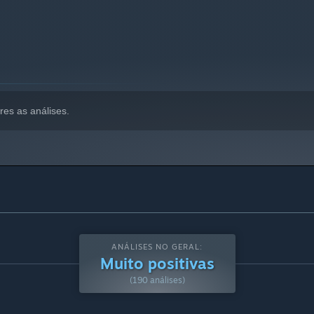
res as análises.
ANÁLISES NO GERAL:
Muito positivas
(190 análises)