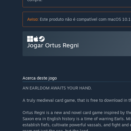
Aviso:
Este produto não é compatível com macOS 10.15
Jogar Ortus Regni
Acerca deste jogo
AN EARLDOM AWAITS YOUR HAND.
A truly medieval card game, that is free to download in 
Ortus Regni is a new and novel card game inspired by the
Saxon era in English history is a time of warring Earls. M
establish fiefs, cultivate powerful vassals, and fight and 
roam not just the sea, but the land.