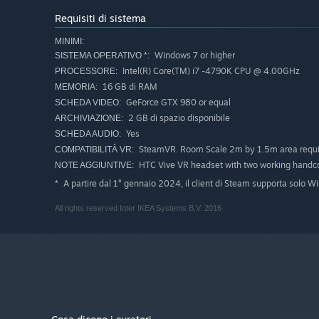
Requisiti di sistema
MINIMI:
Windows 7 or higher
SISTEMA OPERATIVO *:
Intel(R) Core(TM) i7 -4790K CPU @ 4.00GHz
PROCESSORE:
16 GB di RAM
MEMORIA:
GeForce GTX 980 or equal
SCHEDA VIDEO:
2 GB di spazio disponibile
ARCHIVIAZIONE:
Yes
SCHEDA AUDIO:
SteamVR. Room Scale 2m by 1.5m area requ
COMPATIBILITÀ VR:
HTC Vive VR headset with two working handco
NOTE AGGIUNTIVE:
A partire dal 1° gennaio 2024, il client di Steam supporta solo W
*
All rights reserved Inter IKEA Systems B.V. 2016