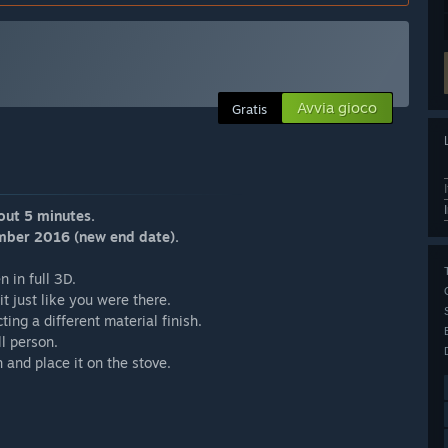
Avvia gioco
Gratis
out 5 minutes.
cember 2016 (new end date).
 in full 3D.
t just like you were there.
ting a different material finish.
ll person.
 and place it on the stove.