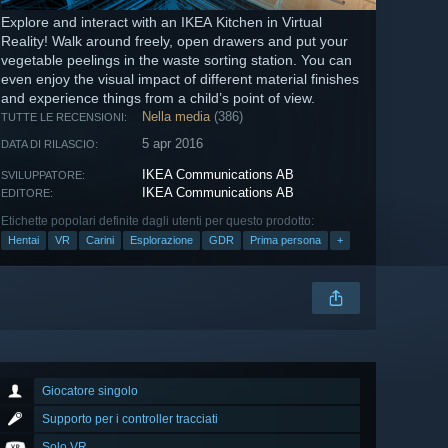
Explore and interact with an IKEA Kitchen in Virtual
Reality! Walk around freely, open drawers and put your
vegetable peelings in the waste sorting station. You can
even enjoy the visual impact of different material finishes
and experience things from a child’s point of view.
Nella media
(386)
TUTTE LE RECENSIONI:
5 apr 2016
DATA DI RILASCIO:
IKEA Communications AB
SVILUPPATORE:
IKEA Communications AB
EDITORE:
Etichette popolari definite dagli utenti per questo prodotto:
Hentai
VR
Carini
Esplorazione
GDR
Prima persona
+
Giocatore singolo
Supporto per i controller tracciati
Solo VR