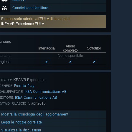
Condivisione familiare
È necessario aderire all'EULA di terze parti
IKEA VR Experience EULA
Lingue
:
Audio
Interfaccia
Sottotitoli
completo
Italiano
Non disponibile
Inglese
✔
✔
✔
IKEA VR Experience
TITOLO:
Free-to-Play
GENERE:
IKEA Communications AB
SVILUPPATORE:
IKEA Communications AB
EDITORE:
5 apr 2016
DATA DI RILASCIO:
Mostra la cronologia degli aggiornamenti
Leggi le notizie correlate
Visualizza le discussioni