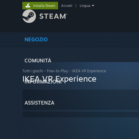
Installa Steam
Accedi
|
Lingua
NEGOZIO
COMUNITÀ
Tutti i giochi
>
Free-to-Play
>
IKEA VR Experience
IKEA VR Experience
INFORMAZIONI
ASSISTENZA