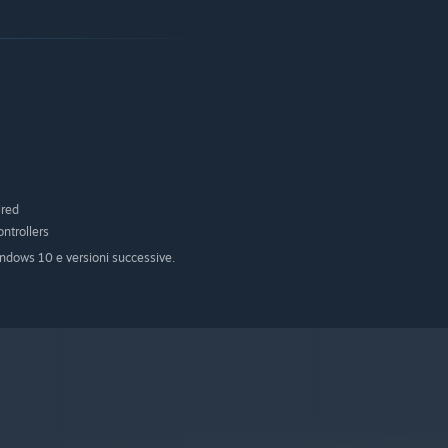
ired
ntrollers
indows 10 e versioni successive.