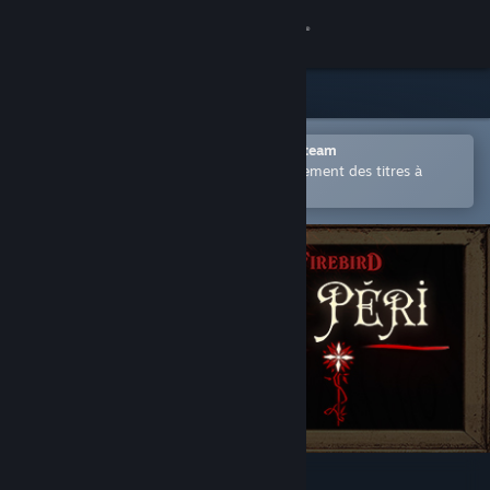
Se connecter
Magasin
Communauté
Ouvrir dans l'application mobile Steam
Permet d'acheter ou d'ajouter facilement des titres à
votre liste de souhaits.
À propos
Support
Changer la langue
Télécharger l'application mobile Steam
Voir version ordi. du site
Firebird - La Peri