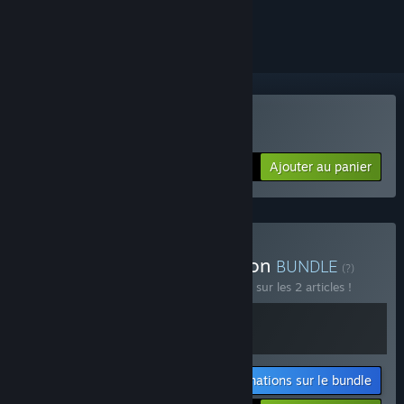
le suivre ou l'ignorer
VR uniquement
Acheter La Peri
Ajouter au panier
$3.99
Acheter Firebird - Collection
BUNDLE
(?)
Achetez ce bundle pour économiser 33 % sur les 2 articles !
Informations sur le bundle