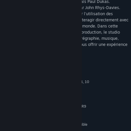
classique, un ballet du compositeur français Paul Dukas.
L'histoire quant à elle vous sera narrée par John Rhys-Davies.
L'expérience repose considérablement sur l'utilisation des
contrôleurs Vive qui vous permettront d'interagir directement avec
les personnages et créatures peuplant ce monde. Dans cette
unique et graphiquement époustouflante production, le studio
récompensé InnerspaceVR entremêle chorégraphie, musique,
narration et technologie de pointe pour vous offrir une expérience
audiovisuelle hors du commun.
Configuration requise
MINIMALE :
Windows 7, 8, 8.1, 10
SYSTÈME D'EXPLOITATION *:
Intel i5-4590, équivalent ou
PROCESSEUR :
supérieur
8 GB de mémoire
MÉMOIRE VIVE :
NVIDIA GTX 970 / AMD Radeon R9
GRAPHIQUES :
290
Version 11
DIRECTX :
3 GB d'espace disque disponible
ESPACE DISQUE :
SteamVR or Oculus PC.