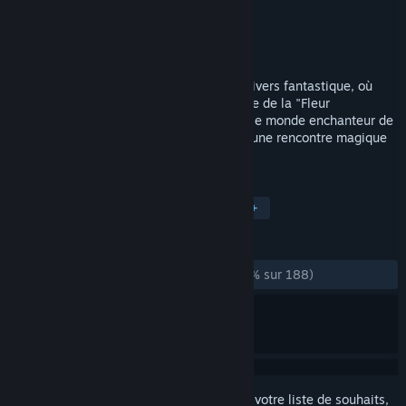
Développement
InnerspaceVR
Édition
InnerspaceVR
Sorti le
19 aout 2016
Avec "Firebird - La Péri", découvrez un univers fantastique, où
vous incarnez Iskender, un prince en quête de la "Fleur
d'Immortalité". Montez sur scène, visitez le monde enchanteur de
La Péri, et devenez le témoin privilégié d'une rencontre magique
et poétique.
TAGS
Aventure
Indépendant
VR
+
ÉVALUATIONS
DEPUIS LE DÉBUT :
plutôt positives
(79 % sur 188)
Connectez-vous
pour ajouter cet article à votre liste de souhaits,