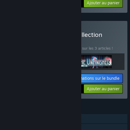
Votre prix :
-33%
Ajouter au panier
$6.01
Acheter Innerspace VR Collection
BUNDLE
(?)
Achetez ce bundle pour économiser 17 % sur les 3 articles !
Informations sur le bundle
Votre prix :
-17%
Ajouter au panier
$15.74
FONCTIONNALITÉS
Solo
Succès Steam