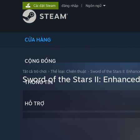
Cài đặt Steam
đăng nhập
|
Ngôn ngữ
CỬA HÀNG
CỘNG ĐỒNG
Tất cả trò chơi
>
Thể loại: Chiến thuật
>
Sword of the Stars II: Enhanc
Sword of the Stars II: Enhanced
THÔNG TIN
HỖ TRỢ