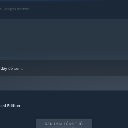
. All rights reserved.
0 trở lên.
 đây
để xem.
ced Edition
ĐÁNH GIÁ TỔNG THỂ: