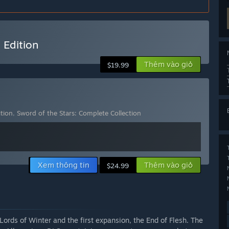
 Edition
Thêm vào giỏ
$19.99
ition
,
Sword of the Stars: Complete Collection
Xem thông tin
Thêm vào giỏ
$24.99
Lords of Winter and the first expansion, the End of Flesh. The