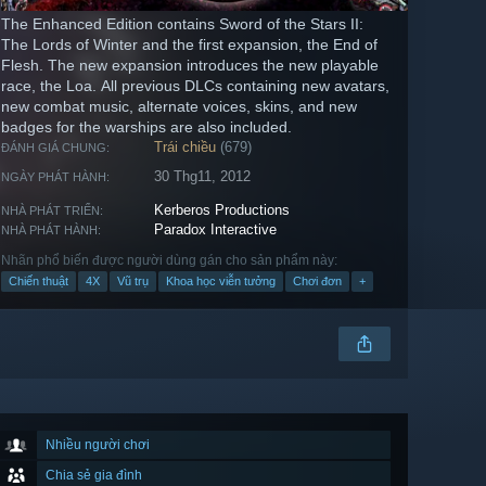
The Enhanced Edition contains Sword of the Stars II:
The Lords of Winter and the first expansion, the End of
Flesh. The new expansion introduces the new playable
race, the Loa. All previous DLCs containing new avatars,
new combat music, alternate voices, skins, and new
badges for the warships are also included.
Trái chiều
(679)
ĐÁNH GIÁ CHUNG:
30 Thg11, 2012
NGÀY PHÁT HÀNH:
Kerberos Productions
NHÀ PHÁT TRIỂN:
Paradox Interactive
NHÀ PHÁT HÀNH:
Nhãn phổ biến được người dùng gán cho sản phẩm này:
Chiến thuật
4X
Vũ trụ
Khoa học viễn tưởng
Chơi đơn
+
Nhiều người chơi
Chia sẻ gia đình