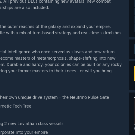
a. All previous DLCs containing new avatars, new combat
arships are also included.
 the outer reaches of the galaxy and expand your empire.
le with a mix of turn-based strategy and real-time skirmishes.
icial Intelligence who once served as slaves and now return
 become masters of metamorphosis, shape-shifting into new
. Durable and hardy, your colonies can be built on any rocky
bring your former masters to their knees…or will you bring
their own unique drive system – the Neutrino Pulse Gate
rnetic Tech Tree
ing 2 new Leviathan class vessels
rporate into your empire