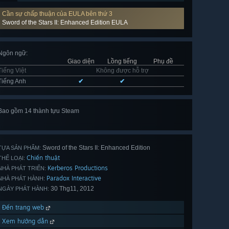
Cần sự chấp thuận của EULA bên thứ 3
Sword of the Stars II: Enhanced Edition EULA
Ngôn ngữ
:
Giao diện
Lồng tiếng
Phụ đề
Tiếng Việt
Không được hỗ trợ
Tiếng Anh
✔
✔
Bao gồm 14 thành tựu Steam
Xem
hết 14
Sword of the Stars II: Enhanced Edition
TỰA SẢN PHẨM:
Chiến thuật
THỂ LOẠI:
Kerberos Productions
NHÀ PHÁT TRIỂN:
Paradox Interactive
NHÀ PHÁT HÀNH:
30 Thg11, 2012
NGÀY PHÁT HÀNH:
Đến trang web
Xem hướng dẫn