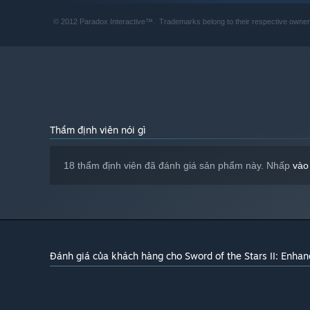
RECOMMENDED:
, DirectX February 2010 or newer
ADDITIONAL:
© 2012 Paradox Interactive™. Trademarks belong to their respective owners
(DX10). 3-button mouse and keyboard. Internet
required for online play. LAN required for local
multiplayer
Bắt đầu từ 01/01/2024, phần mềm Steam chỉ hỗ trợ từ Windows 1
*
Thẩm định viên nói gì
18 thẩm định viên đã đánh giá sản phẩm này. Nhấp
vào
Đánh giá của khách hàng cho Sword of the Stars II: Enhan