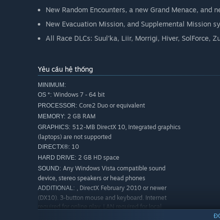
New Random Encounters, a new Grand Menace, and n
New Evacuation Mission, and Supplemental Mission syst
All Race DLCs: Suul’ka, Liir, Morrigi, Hiver, SolForce, 
Yêu cầu hệ thống
MINIMUM:
Windows 7 - 64 bit
OS *:
Core2 Duo or equivalent
PROCESSOR:
2 GB RAM
MEMORY:
512-MB DirectX 10, Integrated graphics
GRAPHICS:
(laptops) are not supported
10
DIRECTX®:
2 GB HD space
HARD DRIVE:
Any Windows Vista compatible sound
SOUND:
device, stereo speakers or head phones
, DirectX February 2010 or newer
ADDITIONAL:
(DX10). 3-button mouse and keyboard. Internet
required for online play. LAN required for local
multiplayer
Đ