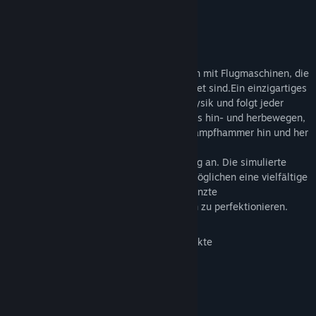
– Matthew Wegner, Fun-Motion
Infos zum Spiel
Hammerfight dreht sich um 2D Schlachten mit Flugmaschinen, die
mit mehreren Waffensystemen ausgerüstet sind.Ein einzigartiges
Kampfsystem basiert auf realistischer Physik und folgt jeder
Bewegung Ihrer Maus. Wenn Sie Ihre Maus hin- und herbewegen,
dann schwingt auch Ihre Spielfigur den Kampfhammer hin und her
und zermalmt dabei Ihre Feinde!
Dies fühlt sich fast wie ein richtiger Schlag an. Die simulierte
Physik und die direkte Mauskontrolle ermöglichen eine vielfältige
Auswahl an Kampftechniken und unbegrenzte
Entwicklungsschritte, um Ihre Fähigkeiten zu perfektionieren.
Intuitive Maussteuerung
Realistische Physik, demolierbare Objekte
Großartige Hintergrundgeschichte
Hochqualitativer Kunststil
Mehr als 50 Waffen