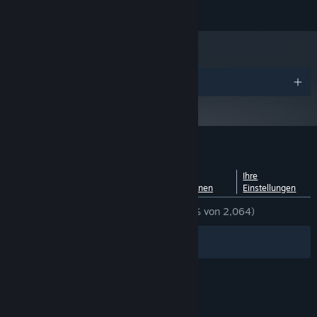
owners and are used for the benefit of those owners.
Auszeichnungen
Nutzerrezensionen für Hammerfight
Aufschlüsselung nach
Über
Ihre
Sprachen
Nutzerrezensionen
Einstellungen
KEIN ZEITLIMIT:
Größtenteils positiv
(73 % von 2,064)
Filter
Ihre Sprachen
© Valve Corporation. Alle Rechte vorbehalten. Alle
Marken sind Eigentum ihrer jeweiligen Besitzer in