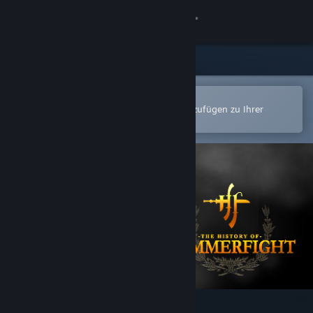
Anmelden
Shop
Community
In der Steam-Mobile-App öffnen
Zum einfachen Kauf oder zum Hinzufügen zu Ihrer
Wunschliste.
Info
Support
Sprache ändern
Steam-Mobile-App herunterladen
Desktopversion anzeigen
Hammerfight