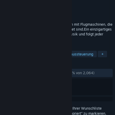
Entwickler
Konstantin Koshutin
Publisher
KranX Productions
Veröffentlichung
19. Sep. 2009
Hammerfight dreht sich um 2D Schlachten mit Flugmaschinen, die
mit mehreren Waffensystemen ausgerüstet sind.Ein einzigartiges
Kampfsystem basiert auf realistischer Physik und folgt jeder
Bewegung Ihrer Maus.
TAGS
Action
Indie
Physik
Nur Maussteuerung
+
REZENSIONEN
KEIN ZEITLIMIT:
Größtenteils positiv
(73 % von 2,064)
Melden Sie sich an
, um dieses Produkt zu Ihrer Wunschliste
hinzuzufügen, zu abonnieren oder als „Ignoriert“ zu markieren.