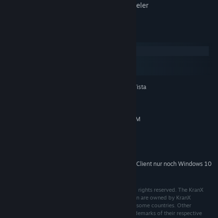
3 zusätzliche Spielmodi für bis zu 4 Spieler
Systemanforderungen
Windows
macOS
SteamOS + Linux
Windows 98SE / ME / XP / Vista
BETRIEBSSYSTEM:
Athlon / Pentium III 2 GHz
PROZESSOR:
256 MB
SPEICHER:
DirectX 8.0 kompatibel mit 64 MB VRAM
GRAFIK:
8.0
DIRECTX®:
150 MB
FESTPLATTE:
DirectX 8.0 kompatibel
SOUND:
Ab dem 1. Januar 2024 unterstützt der Steam-Client nur noch Windows 10
*
und neuere Versionen.
© 2009 Konstantin Koshutin & KranX Productions. All rights reserved. The KranX
Productions logo and all other trademarks used herein are owned by KranX
Productions or its licensors and may be registered in some countries. Other
company and product names used herein may be trademarks of their respective