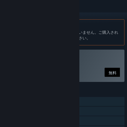
日本語 はサポートされていません
この製品はあなたの言語をサポートしていません。ご購入され
る前に、対応言語のリストをご確認ください。
Tap Tap Infinityをプレイ
無料
機能
シングルプレイヤー
Steam実績
Steamトレーディングカード