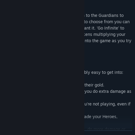
Find the Tokens of Infinity and trade them to the Guardians to
unlock Powers. With 16 different Powers to choose from you can
customize the game to play how *you* want it. 'Go Infinite' to
restart at level 1 but with your Infinity Tokens multiplying your
DPS so you can reach further and further into the game as you try
to ultimately defeat 'The Master' !
Tap Tap Infinity is free to play and incredibly easy to get into:
★ Click monsters to kill them and collect their gold.
★ Hire the beaten Boss monsters to help you do extra damage as
you level them up.
★ Your Heroes earn gold for you while you're not playing, even if
the game is closed.
★ Find Valor Points and use them to Upgrade your Heroes,
doubling how powerful their Skills are!
★ Gain XP and unlock Spells to auto-click, do more damage or
続きを読む