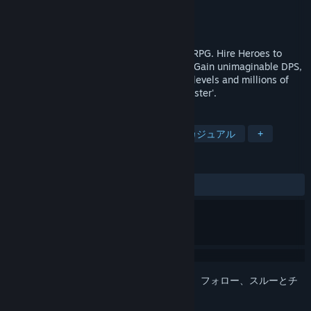
開発元
Scary Bee LLC
パブリッシャー
Scary Bee LLC
リリース日
2015年6月26日
Tap Tap Infinity is a fully 3D incremental RPG. Hire Heroes to
fight for you, even with the game closed! Gain unimaginable DPS,
mountains of gold, conquer thousands of levels and millions of
monsters on your quest to defeat ‘The Master'.
タグ
インクリメンタル
無料プレイ
カジュアル
+
レビュー
全期間：
やや好評
(951件中73%)
このアイテムをウィッシュリストへの追加、フォロー、スルーとチ
ェックするには、
サインイン
してください。