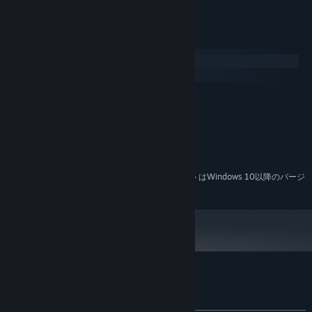
even skip instantly between Boss levels!
★ Find Infinity Tokens to start all over again but with a
permanent boost to your DPS.
システム要件
★ Trade Infinity Tokens to The Guardians of Infinity for Powers
that customize the game play or use them to upgrade Spells to
Windows
make them more powerful.
macOS
★ Save your game to the cloud and keep playing on mobile!
最低:
Windows XP, Vista, 7 or 8
OS *:
The game is already live on
iTunes (4.5/5 star rating)
and
1Ghz or faster processor
プロセッサー:
Google Play (4.4/5 star rating)
. Looking to discuss the game or
1 GB RAM
メモリー:
check in with the TTI community? Check out the subreddit:
200 MB の空き容量
ストレージ:
Tap Tap Infinity was built by Scary Bee LLC, a one-man coffee-
2024年1月1日（PT）以降、SteamクライアントはWindows 10以降のバージ
*
ョンのみをサポートします。
fueled indie game studio in Seattle.
『Tap Tap Infinity』のカスタマーレビュー
ユーザーレビューについて
個人設定