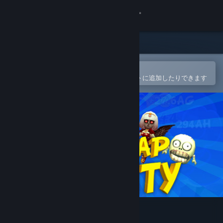
サインイン
ストア
コミュニティ
Steamモバイルアプリで開く
簡単に購入したり、ウィッシュリストに追加したりできます
詳細
サポート
言語を変更
Steamモバイルアプリを入手
デスクトップウェブサイトを表示
Tap Tap Infinity