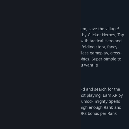
アップデート履歴を表示
続きを読む
関連ニュースをチェック
このゲームについて
掲示板を表示
Monsters are attacking! Click to defeat them, save the village!
Love Clicker/Incremental games? Inspired by Clicker Heroes, Tap
コミュニティグループを検索
Tap Infinity takes things to the next level with tactical Hero and
Spell upgrades, an XP/Rank system, an unfolding story, fancy-
pants 3d monsters and environments, endless gameplay, cross-
タイトル:
Tap Tap Infinity
platform cloud syncing and awesome graphics. Super-simple to
ジャンル:
アクション
,
カジュアル
,
無料プレイ
,
インディー
,
RPG
play ... but with more strategic depth if you want it!
リリース日:
2015年6月26日
Level up your Heroes so that they farm gold and search for the
fabled Infinity Tokens, even while you're not playing! Earn XP by
defeating monsters and clearing levels to unlock mighty Spells
and gain a DPS bonus per Rank! Get to a high enough Rank and
Ascend over and over to gain double the DPS bonus per Rank
each Ascension.