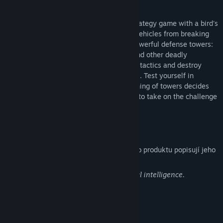
Informace o hře
Fire Road is a dynamic Tower Defense strategy game with a bird's
eye view. Your task is to prevent enemy vehicles from breaking
through the key road. To do this, place powerful defense towers:
machine guns, rocket launchers, lasers and other deadly
weapons. Upgrade them, choose defense tactics and destroy
waves of increasingly dangerous enemies. Test yourself in
intense battles, where the proper positioning of towers decides
the outcome of the battle! Are you ready to take on the challenge
and hold the line of defense? 🚀🔥
Informace o obsahu vytvářeném AI
Jak využití obsahu vytvářeného AI v tomto produktu popisují jeho
vývojáři:
all the pictures are generated by artificial intelligence.
Systémové požadavky
MINIMÁLNÍ: