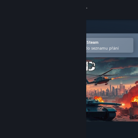
Přihlásit se
Obchod
Komunita
Otevřete v mobilní aplikaci služby Steam
Pro snazší zakoupení nebo přidání do seznamu přání
Informace
Podpora
Změnit jazyk
Mobilní aplikace služby Steam
Desktopová verze stránky
Fire Road