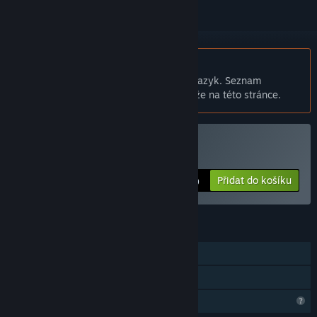
Čeština není podporována
Tento produkt nepodporuje Váš místní jazyk. Seznam
podporovaných jazyků je k dispozici níže na této stránce.
Zakoupit Fire Road
Přidat do košíku
$0.99
FUNKCE
Režim pro jednoho hráče
Sdílení v rodině
Omezené komunitní funkce