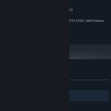
64-bit Windows 10
OS:
Intel Core i5-3570K or AMD FX-8310
PROCESOR:
8 GB RAM
PAMĚŤ:
GeForce GTX 670 / GeForce GTX 1050 / AMD Radeon
GRAFICKÁ KARTA:
HD 7870
Verze 10
DIRECTX:
500 MB volného místa
PEVNÝ DISK:
Uživatelské recenze produktu Fire Road
Informace o recenzích
Vaše předvolby
VŠECHNY:
2 uživatelských recenzí
()
Filtry
Vaše jazyky