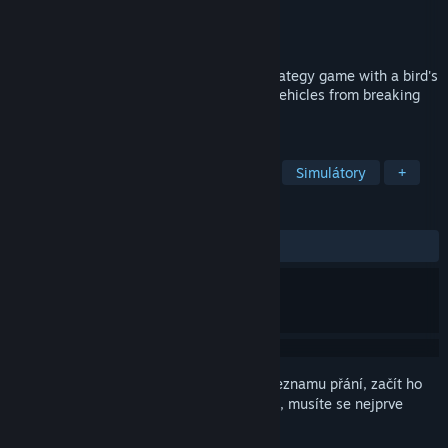
Vývojář
Rigel
Vydavatel
RoBot
Vydání
22. kvě. 2025
Fire Road is a dynamic Tower Defense strategy game with a bird's
eye view. Your task is to prevent enemy vehicles from breaking
through the key road.
ZNAČKY
S armádní tématikou
Strategické
Simulátory
+
RECENZE
VŠECHNY:
2 uživatelských recenzí
()
Abyste si mohli tento produkt přidat do seznamu přání, začít ho
sledovat nebo ho zařadit mezi ignorované, musíte se nejprve
přihlásit
.