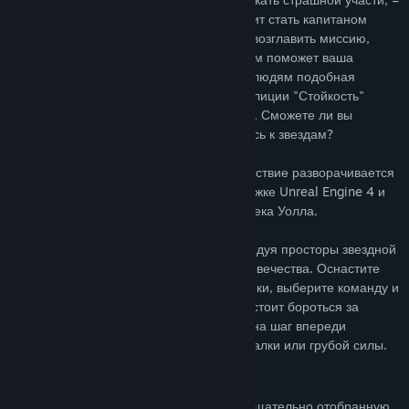
погибли все, кроме одного. Вам предстоит стать капитаном
этого последнего судна, "Ковчега 13", и возглавить миссию,
полную превратностей и опасностей. Вам поможет ваша
команда: этим специально отобранным людям подобная
миссия выпадает впервые. Будущее коалиции "Стойкость"
туманно. Вы – наша последняя надежда. Сможете ли вы
преломить ход истории, когда отправитесь к звездам?
Into the Stars – это космический , где действие разворачивается
в открытом мире. Игра построена на движке Unreal Engine 4 и
включает оригинальный саундтрек от Джека Уолла.
Примерьте на себя роль капитана, исследуя просторы звездной
системы в поисках нового дома для человечества. Оснастите
свой корабль по последнему слову техники, выберите команду и
отправляйтесь в путешествие. Вам предстоит бороться за
ресурсы, защищать гражданских и быть на шаг впереди
инопланетных врагов – с помощью смекалки или грубой силы.
ОСНОВНЫЕ ОСОБЕННОСТИ
Абсолютный контроль.
Возглавьте тщательно отобранную