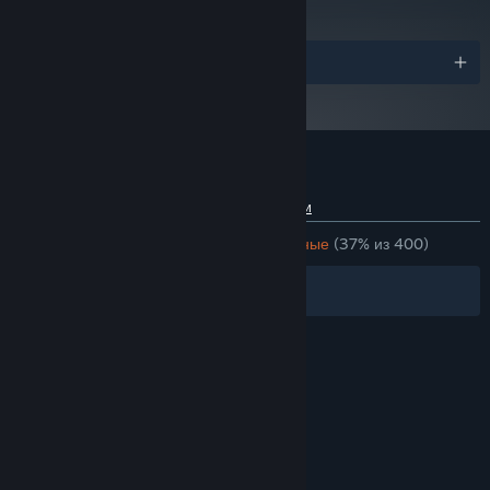
Награды
Обзоры пользователей: Into the Stars
О пользовательских обзорах
Ваши настройки
ЗА ВСЁ ВРЕМЯ:
В основном отрицательные
(37% из 400)
Фильтры
Ваши языки
© Valve Corporation. Все права сохранены. Все
торговые марки являются собственностью
соответствующих владельцев в США и других
странах.
Политика конфиденциальности
|
Правовая информация
|
Доступность
|
Соглашение подписчика Steam
|
Возврат средств
|
Файлы cookie