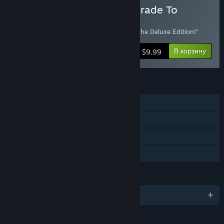
Купить Into The Stars Upgrade To
Digital Deluxe Edition
“Already own Into the Stars? Upgrade to the Deluxe Edition!”
В корзину
$9.99
ФУНКЦИИ
Для одного игрока
Достижения Steam
Коллекционные карточки Steam
Семейный доступ
ЯЗЫКИ
русский и ещё 6
ОЦЕНКИ