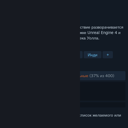
Разработчик
Fugitive Games
Издатель
Iceberg Interactive
Дата выпуска
4 мар. 2016 г.
Into the Stars – это космический , где действие разворачивается
в открытом мире. Игра построена на движке Unreal Engine 4 и
включает оригинальный саундтрек от Джека Уолла.
ПО МЕТКАМ
Симулятор
Стратегия
Космос
Инди
+
ОБЗОРЫ
ЗА ВСЁ ВРЕМЯ:
В основном отрицательные
(37% из 400)
Войдите
, чтобы добавить этот продукт в список желаемого или
скрыть его