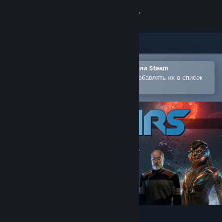
Войти
Магазин
Сообщество
Открыть в мобильном приложении Steam
Позволяет легко покупать игры и добавлять их в список
желаемого
Информация
Поддержка
Изменить язык
Скачать мобильное приложение Steam
Полная версия
Into the Stars