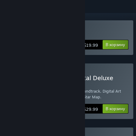
Купить Into the Stars
В корзину
$19.99
Купить Into the Stars Digital Deluxe
Edition
Digital Deluxe Edition includes the HD Soundtrack, Digital Art
Book, Exclusive Wallpapers and a handy Star Map.
В корзину
$29.99