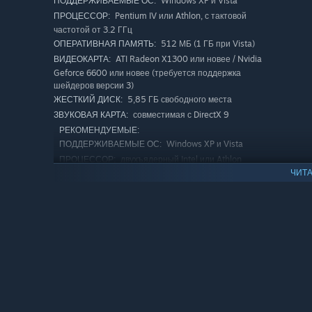
Windows XP и Vista
ПОДДЕРЖИВАЕМЫЕ ОС:
Pentium IV или Athlon, с тактовой
ПРОЦЕССОР:
частотой от 3.2 ГГц
512 МБ (1 ГБ при Vista)
ОПЕРАТИВНАЯ ПАМЯТЬ:
ATI Radeon X1300 или новее / Nvidia
ВИДЕОКАРТА:
Geforce 6600 или новее (требуется поддержка
шейдеров версии 3)
5,85 ГБ свободного места
ЖЕСТКИЙ ДИСК:
совместимая с DirectX 9
ЗВУКОВАЯ КАРТА:
РЕКОМЕНДУЕМЫЕ:
Windows XP и Vista
ПОДДЕРЖИВАЕМЫЕ ОС:
двухъядерный Intel или Athlon
ПРОЦЕССОР:
ЧИТА
1024 МБ (2 ГБ при Vista)
ОПЕРАТИВНАЯ ПАМЯТЬ:
ATI Radeon X1300 или новее / Nvidia
ВИДЕОКАРТА:
Geforce 6600 или новее, с 512 МБ видеопамяти
(требуется поддержка шейдеров версии 3)
5,85 ГБ свободного места
ЖЕСТКИЙ ДИСК:
совместимая с DirectX 9
ЗВУКОВАЯ КАРТА:
С 1 января 2024 года клиент Steam будет поддерживать толь
*