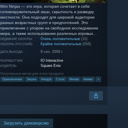
Mini Ninjas — это игра, которая сочетает в себе
головокружительный экшн, скрытность и разведку
местности. Она подходит для широкой аудитории
разных возрастных групп и предпочтений. Это
приключение с упором на свободное исследование
мира, а также использовании различных игровых
механик и подходов для прохождения игры.
Очень положительные
(16)
НЕДАВНИЕ ОБЗОРЫ:
Крайне положительные
(568)
ОБЗОРЫ (РУССКИЙ):
8 сен. 2009 г.
ДАТА ВЫХОДА:
IO Interactive
РАЗРАБОТЧИК:
Square Enix
ИЗДАТЕЛЬ:
Популярные метки для этого продукта:
Приключение
Экшен
Ниндзя
Стелс
Милая
Аниме
+
Загрузить демоверсию