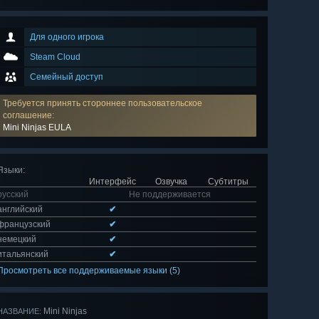
Для одного игрока
Steam Cloud
Семейный доступ
Требуется принять стороннее пользовательское
соглашение:
Mini Ninjas EULA
Языки
:
Интерфейс
Озвучка
Субтитры
русский
Не поддерживается
английский
✔
французский
✔
немецкий
✔
итальянский
✔
Просмотреть все поддерживаемые языки (5)
Mini Ninjas
НАЗВАНИЕ: