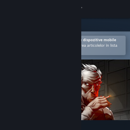
Conectează-te
Magazin
Comunitate
Deschide în aplicația Steam pentru dispozitive mobile
Facilitează achiziționarea și adăugarea articolelor în lista
de dorințe.
Despre
Asistență
Schimbă limba
Obține aplicația Steam pentru dispozitive mobile
Vezi site în versiunea pentru desktop
NoseBound