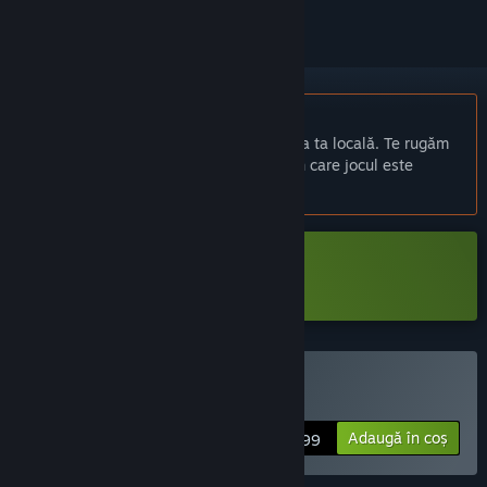
Nu este disponibil în limba: Română
Acest produs nu este disponibil în limba ta locală. Te rugăm
să consulți lista de mai jos cu limbile în care jocul este
disponibil înainte de achiziționare
Descarcă NoseBound Demo
Cumpără NoseBound
Adaugă în coș
$14.99