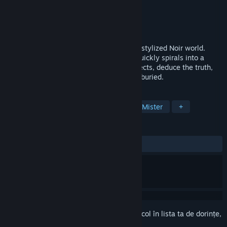
Dezvoltator
Quarantine Interactive
Editor
Plug In Digital
Lansare
9 dec. 2024
A classic Point & Click adventure set in a stylized Noir world.
What starts as a routine detective case quickly spirals into a
Lovecraftian nightmare. Interrogate suspects, deduce the truth,
and uncover secrets that were better left buried.
ETICHETE
Indică și clic
Noir
Detectiv
Mister
+
RECENZII
DINTOTDEAUNA:
Pozitive
(86% din 36)
Conectează-te
pentru a adăuga acest articol în lista ta de dorințe,
a-l urmări sau a-l marca drept ignorat.