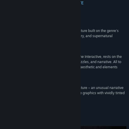
Facebook
CITEȘTE MAI MULTE
Deschide manualul
Recenzii
Vezi istoricul actualizărilor
“Quarantine Interactive brings us a graphic adventure built on the genre's
foundations to tell a story filled with blood, mystery, and supernatural
Citește știri asociate
elements.”
60 –
Malditos Nerds
Vezi discuțiile
“NoseBound, from the Argentine studio Quarantine Interactive, rests on the
genre's three fundamental pillars: exploration, puzzles, and narrative. All to
Găsește grupuri ale comunității
deliver an old-school experience featuring a noir aesthetic and elements
drawn directly from the works of H.P. Lovecraft.”
70 –
Press Over
Titlu:
NoseBound
Gen:
Aventură
,
Indie
“NoseBound is an intriguing, noir detective adventure – an unusual narrative
Data lansării:
9 dec. 2024
brought to life by well-executed writing, greyscale graphics with vividly tinted
accents, and a sinister soundscape.”
70 –
Adventure Gamers
Despre acest joc