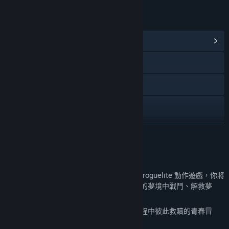
連結和資訊
檢視社群中心
YouTube
X
Discord
Facebook
繼續閱讀
Threads
關於此遊戲
檢視更新歷史記錄
駕駛機甲，潛入夢界！《
夢閃少女
》是一款 roguelite 動作遊戲，你將
扮演被選中的高中少女，在科幻與奇幻交織的夢境中戰鬥、解救夢
閱讀相關新聞
囚。
這是一部關於少女們攜手拯救世界，並在過程中彼此救贖的青春冒
檢視討論區
險。