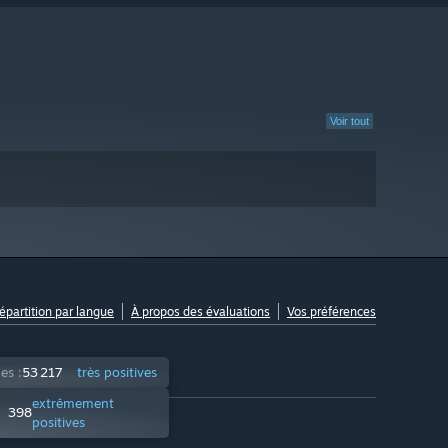
Voir tout
répartition par langue
À propos des évaluations
Vos préférences
es :
53 217
très positives
extrêmement
398
positives