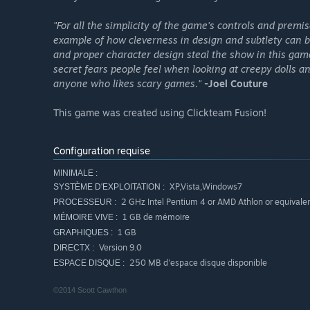
"For all the simplicity of the game’s controls and premise,
example of how cleverness in design and subtlety can b
and proper character design steal the show in this gam
secret fears people feel when looking at creepy dolls an
anyone who likes scary games."
-Joel Couture
This game was created using Clickteam Fusion!
Configuration requise
MINIMALE :
XP,Vista,Windows7
SYSTÈME D'EXPLOITATION :
2 GHz Intel Pentium 4 or AMD Athlon or equivale
PROCESSEUR :
1 GB de mémoire
MÉMOIRE VIVE :
1 GB
GRAPHIQUES :
Version 9.0
DIRECTX :
250 MB d'espace disque disponible
ESPACE DISQUE :
©2014 Scott Cawthon