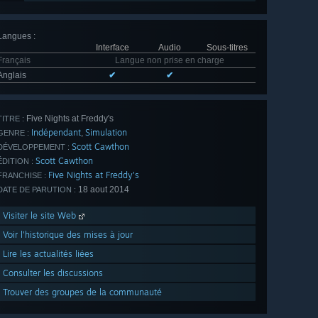
Langues
:
Interface
Audio
Sous-titres
Français
Langue non prise en charge
Anglais
✔
✔
Five Nights at Freddy's
TITRE :
Indépendant
Simulation
,
GENRE :
Scott Cawthon
DÉVELOPPEMENT :
Scott Cawthon
ÉDITION :
Five Nights at Freddy's
FRANCHISE :
18 aout 2014
DATE DE PARUTION :
Visiter le site Web
Voir l'historique des mises à jour
Lire les actualités liées
Consulter les discussions
Trouver des groupes de la communauté