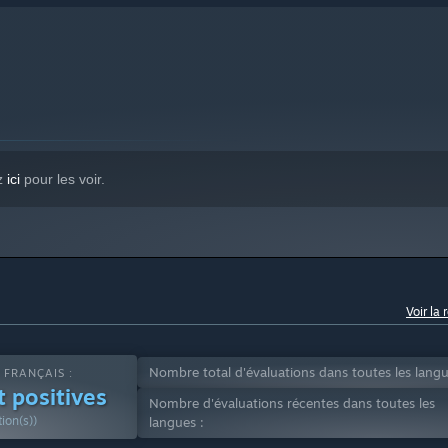
ez
ici
pour les voir.
Voir la 
Nombre total d'évaluations dans toutes les langu
 FRANÇAIS :
 positives
Nombre d'évaluations récentes dans toutes les
ion(s))
langues :