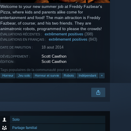
Welcome to your new summer job at Freddy Fazbear's
Pizza, where kids and parents alike come for
entertainment and food! The main attraction is Freddy
Fazbear, of course; and his two friends. They are
animatronic robots, programmed to please the crowds!
extrêmement positives
(398)
ÉVALUATIONS RÉCENTES :
extrêmement positives
(843)
ÉVALUATIONS EN FRANÇAIS :
18 aout 2014
DATE DE PARUTION :
Scott Cawthon
DÉVELOPPEMENT :
Scott Cawthon
ÉDITION :
Tags populaires de la communauté pour ce produit :
Horreur
Jeu solo
Horreur et survie
Robots
Indépendant
+
Solo
Partage familial