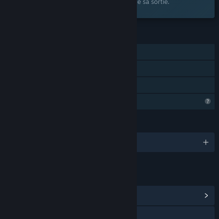
souhaits et recevez une notification lors de sa sortie.
FONCTIONNALITÉS
Solo
Succès Steam
Partage familial
Fonctionnalités de profil limitées
LANGUES
3 langues prises en charge
LIENS ET INFORMATIONS
Afficher le hub de la communauté
Instagram