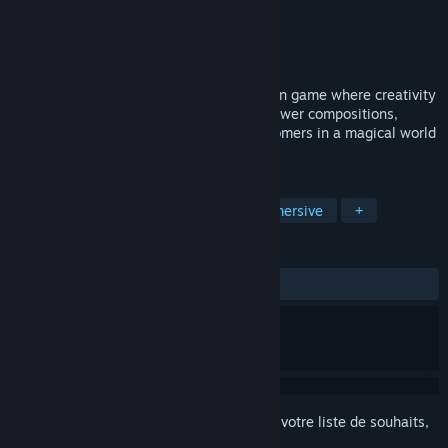
Développement
Floralia Games
Édition
Floralia Games
Sorti le
Prochainement
BloomTale is a cozy flower shop simulation game where creativity
meets management. Arrange beautiful flower compositions,
manage your shop, and satisfy your customers in a magical world
of blooming potential.
TAGS
Casual
Détente
Simulation immersive
+
ÉVALUATIONS
aucune évaluation
Connectez-vous
pour ajouter cet article à votre liste de souhaits,
le suivre ou l'ignorer