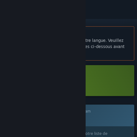
Français non disponible
Ce produit n'est pas disponible dans votre langue. Veuillez
consulter la liste des langues disponibles ci-dessous avant
de l'acheter.
Télécharger BloomTale Demo
En savoir plus
sur cette démo.
Ce jeu n'est pas encore disponible sur Steam
Prochainement
Ce produit vous intéresse ? Ajoutez-le à votre liste de