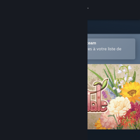
Se connecter
Magasin
Communauté
Ouvrir dans l'application mobile Steam
Permet d'ajouter facilement des titres à votre liste de
souhaits.
À propos
Support
Changer la langue
Télécharger l'application mobile Steam
Voir version ordi. du site
BloomTale