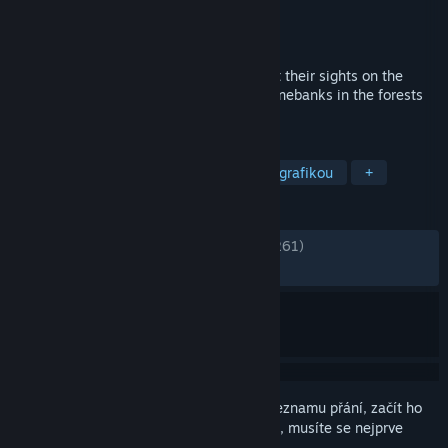
Vývojář
Free Lives
Vydavatel
Devolver Digital
Vydání
5. srp. 2014
The Expendabros have assembled and set their sights on the
forces of ruthless arms dealer Conrad Stonebanks in the forests
of Eastern Europe.
ZNAČKY
Free to play
Akční
S pixelovou grafikou
+
RECENZE
VŠECHNY:
Extrémně kladné
(97 % z 18,261)
NEDÁVNÉ:
Velmi kladné
(87 % z 24)
Abyste si mohli tento produkt přidat do seznamu přání, začít ho
sledovat nebo ho zařadit mezi ignorované, musíte se nejprve
přihlásit
.