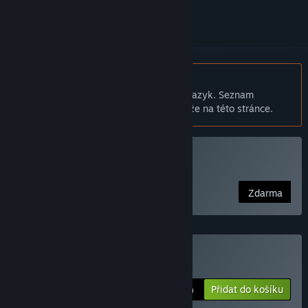
Čeština není podporována
Tento produkt nepodporuje Váš místní jazyk. Seznam
podporovaných jazyků je k dispozici níže na této stránce.
Hrát The Expendabros
Zdarma
Zakoupit Broforce
Přidat do košíku
$14.99