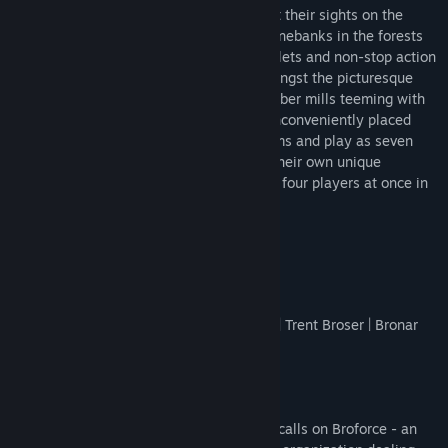
The Expendabros have assembled and set their sights on the
forces of ruthless arms dealer Conrad Stonebanks in the forests
of Eastern Europe. Battle in a flurry of bullets and non-stop action
through ten full-throttle missions set amongst the picturesque
tree tops and the absurdly dangerous lumber mills teeming with
enemy soldiers, excessive artillery, and inconveniently placed
circular saws. Rescue your brothers in arms and play as seven
different legendary soldiers – each with their own unique
weapons and special attacks – with up to four players at once in
local multiplayer co-op mode.
The Cast
Bro Caesar | Bro Christmas | Broney Ross | Trent Broser | Bronar
Jenson | Broc | Toll Broad
About Broforce
When evil threatens the world, the world calls on Broforce - an