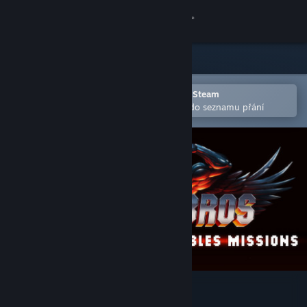
Přihlásit se
Obchod
Komunita
Otevřete v mobilní aplikaci služby Steam
Pro snazší zakoupení nebo přidání do seznamu přání
Informace
Podpora
Změnit jazyk
Mobilní aplikace služby Steam
Desktopová verze stránky
The Expendabros