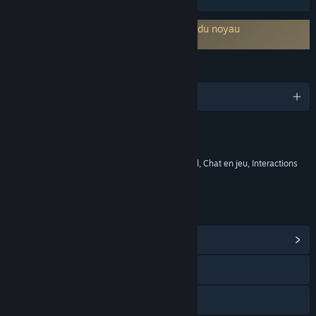
Utilise une solution antitriche au niveau du noyau
Easy Anti-Cheat
LANGUES
Français et 14 autres langues
Contenu
Comprend des éléments interactifs
Achats en jeu, Achats en jeu basés sur le hasard, Chat en jeu, Interactions
en ligne
LIENS ET INFORMATIONS
Afficher le hub de la communauté
Visiter le site Web
Discord