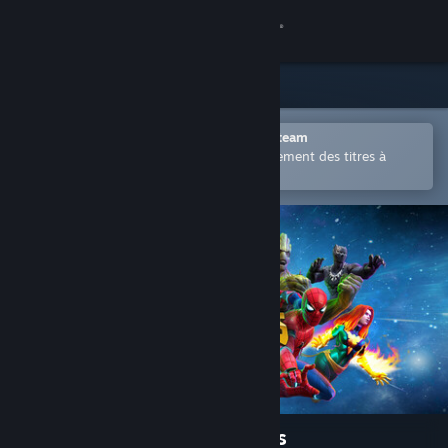
Se connecter
Magasin
Communauté
Ouvrir dans l'application mobile Steam
Permet d'acheter ou d'ajouter facilement des titres à
votre liste de souhaits.
À propos
Support
Changer la langue
Télécharger l'application mobile Steam
Voir version ordi. du site
Marvel Contest of Champions