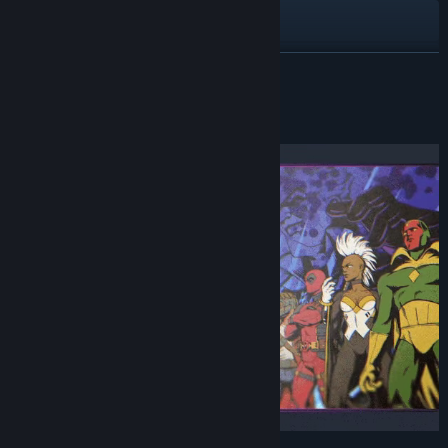
X
Instagram
EN SAVOIR PLUS
Facebook
À propos de ce jeu
YouTube
Twitch
TikTok
Voir l'historique des mises à jour
Lire les actualités liées
Consulter les discussions
Trouver des groupes de la communauté