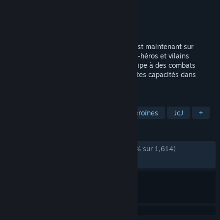
Développement
Kabam Games, Inc.
Édition
Kabam Games, Inc.
Sorti le
18 juin 2025
Le jeu de combat de super-héros ultime est maintenant sur
Steam! Collectionne et améliore les super-héros et vilains
emblématiques de l'univers Marvel, participe à des combats
rapides en 1 contre 1 et libère de puissantes capacités dans
Marvel Tournoi des Champions!
TAGS
Free-to-play
Superhéros et superhéroïnes
JcJ
+
ÉVALUATIONS
DEPUIS LE DÉBUT :
plutôt positives
(70 % sur 1,614)
RÉCENTES :
moyennes
(67 % sur 81)