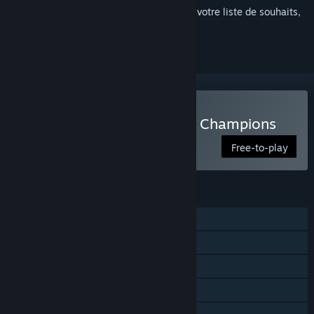
Connectez-vous
pour ajouter cet article à votre liste de souhaits,
le suivre ou l'ignorer
Jouer à Marvel Contest of Champions
Free-to-play
FONCTIONNALITÉS
Solo
Multijoueur
Multijoueur multiplateforme
Achats en jeu
Partage familial