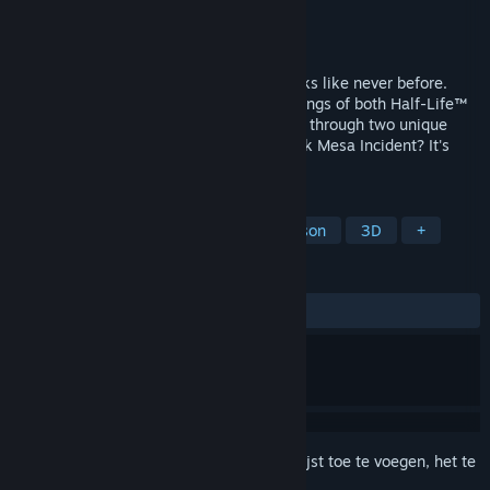
Ontwikkelaar
Tripmine Studios
Uitgever
Tripmine Studios
Uitgebracht
Nog niet bekend
Experience the Half-Life™ expansion packs like never before.
Operation: Black Mesa features reimaginings of both Half-Life™
Opposing Force and Half-Life™ Blue Shift through two unique
campaigns. How will you survive the Black Mesa Incident? It's
time to choose.
TAGS
FPS
Shooter
Actie
Firstperson
3D
+
RECENSIES
Geen gebruikersrecensies
Meld je aan
om dit artikel aan je verlanglijst toe te voegen, het te
volgen of te negeren