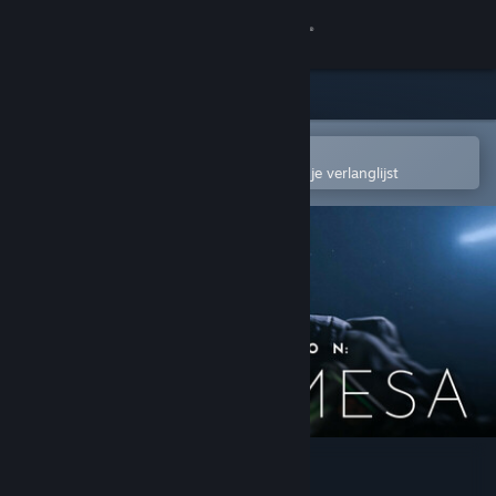
Inloggen
Winkel
Community
In de mobiele Steam-app openen
Om gemakkelijk toe te voegen aan je verlanglijst
Over
Ondersteuning
Taal wijzigen
Download de mobiele Steam-app
Desktopwebsite weergeven
Operation: Black Mesa