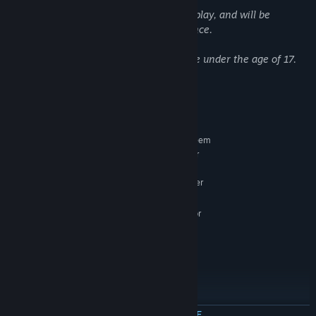
These elements are a core part of gameplay, and will be
encountered through the entire experience.
This game is not recommended for those under the age of 17.
Systeemeisen
MINIMUM:
Vereist een 64-bitsprocessor en -besturingssysteem
Windows® 7 64 bit or
BESTURINGSSYSTEEM *:
Greater
2.8 Dual Core Processor or Greater
PROCESSOR:
4 GB RAM
GEHEUGEN:
NVIDIA GeForce GTX 960 or
GRAFISCHE KAART:
Greater
Versie 9.0c
DIRECTX:
44 GB beschikbare ruimte
OPSLAGRUIMTE:
System
AANVULLENDE OPMERKINGEN:
Requirements Subject to Change Before Release
AANBEVOLEN:
MEER INFORMATIE
Vereist een 64-bitsprocessor en -besturingssysteem