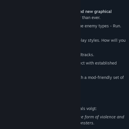
and new content.
A plethora of engine enhancements and new graphical
effects.
The Source engine looks better than ever.
Fast-paced combat
with over 30 unique enemy types - Run.
Think. Shoot. Live.
Over eighteen weapons
suited for all play styles. How will you
survive Black Mesa?
Original music.
Two games - two soundtracks.
Expanded narrative elements
to connect with established
Half-Life™ lore.
Customize the game to your liking
with a mod-friendly set of
tools.
Beschrijving inhoud voor volwassenen
De ontwikkelaars omschrijven de inhoud als volgt:
This game contains mature content in the form of violence and
dismemberment of both humans and monsters.