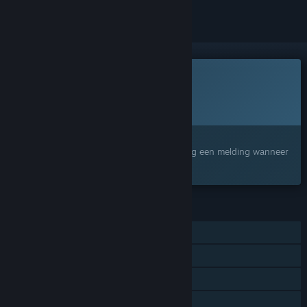
Dit spel is nog niet beschikbaar op Steam
Geplande uitgavedatum:
Nog niet bekend
Geïnteresseerd?
Voeg het toe aan je verlanglijst en ontvang een melding wanneer
het beschikbaar is.
FUNCTIES
Singleplayer
Steam-prestaties
Ondertitels beschikbaar
Steam Workshop