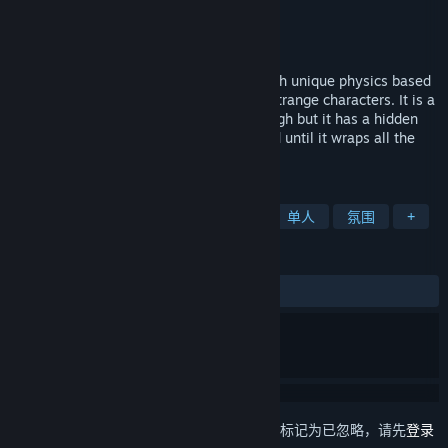
Calman
开发者
Calman
发行商
发行日期
即将宣布
Tampopo is a heartfelt RPG adventure with unique physics based
combat. It is set in a strange world with strange characters. It is a
lighthearted game that will make you laugh but it has a hidden
darkness to itself which will gently unfold until it wraps all the
way around you.
标签
冒险
角色扮演
日系角色扮演
单人
氛围
+
评测
无用户评测
想要将此项目添加至您的愿望单、关注它或标记为已忽略，请先
登录