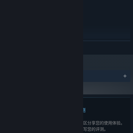
t.b.a.
显卡:
需要 t.b.d. MB 可用空间
存储空间:
t.b.a.
声卡:
推荐配置:
t.b.a.
操作系统:
t.b.a.
处理器:
t.b.a.
显卡:
展开阅读
需要 t.b.d. MB 可用空间
存储空间:
t.b.a.
声卡:
奖项
此产品无任何评测
您可以为此产品撰写您自己的评测，与社区分享您的使用体验。
在本页面购买按钮上方的区域撰写您的评测。