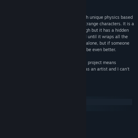
查看讨论
关于此游戏
查找社区组
Tampopo is a heartfelt RPG adventure with unique physics based
combat. It is set in a strange world with strange characters. It is a
lighthearted game that will make you laugh but it has a hidden
名称:
Tampopo
darkness to itself which will gently unfold until it wraps all the
类型:
冒险
,
角色扮演
way around you. It is meant to be played alone, but if someone
发行日期:
即将宣布
you love is watching you play, that might be even better.
I Am making this game all by myself. This project means
everything to me, it represents who I am as an artist and I can't
wait to have you play it. -Calman
系统需求
Windows
macOS
最低配置:
t.b.a.
操作系统:
t.b.a.
处理器: