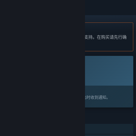
不支持简体中文
本产品尚未对您目前所在的地区语言提供支持。在购买请先行确
认目前所支持的语言。
此游戏尚未在 Steam 上推出
计划发行日期:
即将宣布
感兴趣吗？
将此游戏添加至您的愿望单，以便在游戏推出时收到通知。
功能
单人