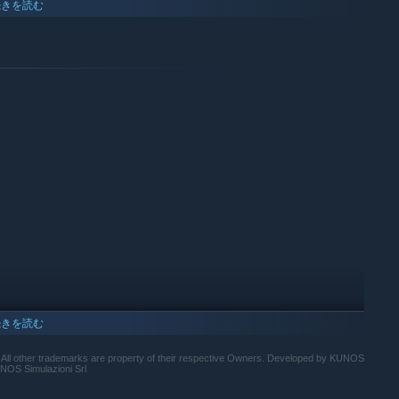
続きを読む
ssetto Corsa EVO』のリアリズムが更に上昇。
ラスと時代の車を収録している。モータースポーツを代表するアイコニッ
電子部品や空気抵抗などが細かくシミュレートされており、レーザ
次拡充され、最終リリース 1.0 に向けて進化し続けます。
、ハイパフォーマンスなリアリズム・エンジン、VR、そしてトリプルスク
続きを読む
ァルトを完全再現し、『Assetto Corsa』の特徴ともいえる
ll other trademarks are property of their respective Owners. Developed by KUNOS
UNOS Simulazioni Srl