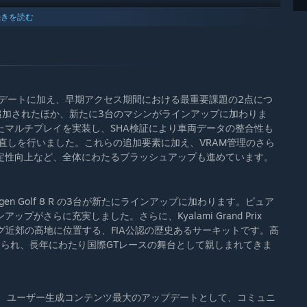
続きを読む
テンツアップデートに加え、早期アクセス期間における最重要課題の2点につ
が追加されたほか、新たに3台のマシンがラインアップに加わりま
たマルチプレイを実装し、SHA検証により車両データの整合性も
直しを行いました。これらの追加要素に加え、VRAM管理のさら
定性向上など、全体にわたるブラッシュアップも進めています。
lkswagen Golf 8 R の3台が新たにラインアップに加わります。ピュア
さらに充実しました。さらに、Kyalami Grand Prix
ヨハネスブルグ近郊の高地に位置する、FIA公認の歴史あるサーキットです。高
られ、長年にわたり国際GTレースの舞台として親しまれてきま
か、ユーザー生成コンテンツ最大のアップデートとして、コミュニ