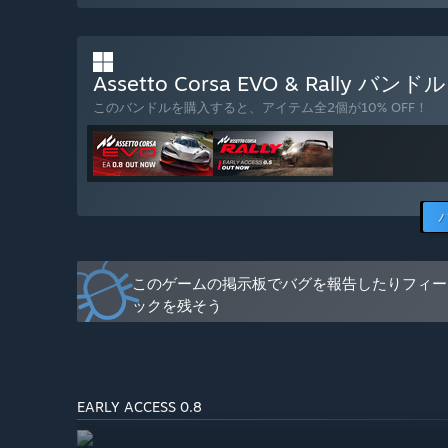
また、異なる時代のより多様な車、追加のコース、追加
ラクティブな場所が追加できることを希望しています。
Assetto Corsa EVO & Rally 
重点を置いてゲーム体験を改善し続けます。”
このバンドルを購入すると、アイテム全2個が10% OFF！
早期アクセスバージョンの現状はどうなっていますか？
“早期アクセスのリリース時には、5種類以上のコース＆
ーン対応が含まれ、徐々に、マルチプレイヤーモード、
す。”
早期アクセス期間中と期間後ではゲームの価格は変わり
“はい、早期アクセス版と正式リリース版では価格が異
れるため、早期アクセス期間中に価格を引き上げる可能性
コミュニティは開発プロセスにどのように関わることが
このゲームの掲示板でバグを報告したりフィー
“私たちは常にプレイヤーの体験や意見に耳を傾けてい
ックを残そう
定し、ゲームプレイのバランスを取り、機能の優先順位
ます。コミュニティの皆様には、DiscordやEメール
お願い致します。”
EARLY ACCESS 0.8