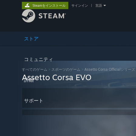
Steamをインストール
サインイン
|
言語
ストア
コミュニティ
すべてのゲーム
>
スポーツのゲーム
>
Assetto Corsa Officialシリーズ
Assetto Corsa EVO
詳細
サポート