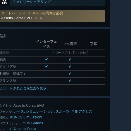
ファミリーシェアリング
サードパーティーEULAへの同意が必要
Assetto Corsa EVO EULA
言語
:
インターフェ
フル音声
字幕
イス
日本語
サポートされていません
英語
✔
✔
イタリア語
✔
✔
中国語（簡体字）
✔
フランス語
✔
サポートされた全6言語を表示
Assetto Corsa EVO
タイトル:
レース
シミュレーション
スポーツ
早期アクセス
,
,
,
ジャンル:
KUNOS Simulazioni
開発元:
505 Games
パブリッシャー:
Assetto Corsa
シリーズ: