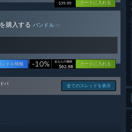
カートに入れる
$39.99
のゲームプレイ機能とメカニクス、オープンワールド内のインタ
早期アクセスが進むにつれ、私たちはパフォーマンスと安定性に
バンドルを購入する
バンドル
(?)
20台以上のマシン、シングルプレイヤー、VR、トリプルスクリ
ドライビングアカデミー、特別イベントも追加していく予定で
ますか？
-10%
あなたの価格:
バンドル情報
カートに入れる
$62.98
なります。開発が進むにつれてコンテンツや機能が大幅に追加さ
もあります。”
できますか？
ドバ
全てのスレッドを表示
ます。この貴重なフィードバックを活用し、改善すべき領域を特
を決め、最終的には皆様と一緒に最高のゲームを作り上げていき
を通じて私たちに連絡し、是非ともその体験を共有していただくよう