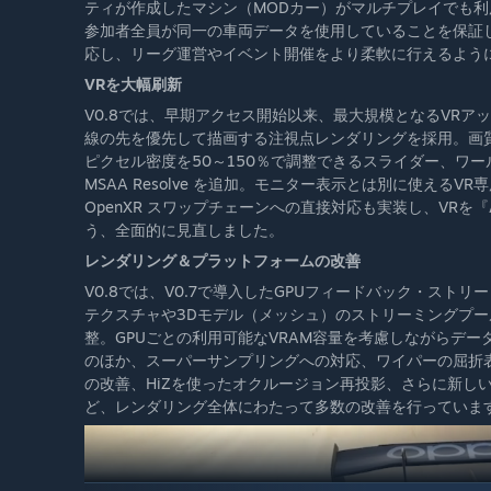
ティが作成したマシン（MODカー）がマルチプレイでも利
参加者全員が同一の車両データを使用していることを保証
応し、リーグ運営やイベント開催をより柔軟に行えるよう
VRを大幅刷新
V0.8では、早期アクセス開始以来、最大規模となるVR
線の先を優先して描画する注視点レンダリングを採用。画
ピクセル密度を50～150％で調整できるスライダー、ワ
MSAA Resolve を追加。モニター表示とは別に使える
OpenXR スワップチェーンへの直接対応も実装し、VRを『As
う、全面的に見直しました。
レンダリング＆プラットフォームの改善
V0.8では、V0.7で導入したGPUフィードバック・スト
テクスチャや3Dモデル（メッシュ）のストリーミングプー
整。GPUごとの利用可能なVRAM容量を考慮しながらデ
のほか、スーパーサンプリングへの対応、ワイパーの屈折
の改善、HiZを使ったオクルージョン再投影、さらに新し
ど、レンダリング全体にわたって多数の改善を行っていま