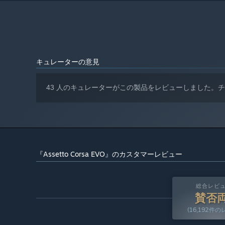
Windows 10 64-bit / Windows 11 64-bit
OS:
Intel i5 10500 / AMD 2600X
プロセッサー:
16 GB RAM
メモリー:
RTX 2070, Radeon RX 6650 XT, Intel
グラフィック:
Arc A750
Version 12
DIRECTX:
キュレーターの意見
ブロードバンドインターネット接続
ネットワーク:
100 GB の空き容量
ストレージ:
43 人のキュレーターがこの製品をレビューしました。
Integrated
サウンドカード:
SteamVR, Oculus VR, OpenXR
VRサポート:
SSD required
追記事項:
早期アクセス V0.8 収録内容
新コンテンツ
『Assetto Corsa EVO』のカスタマーレビュー
新車種
KTM X-Bow GT2.
KTM X-Bow GT4.
総合レビ
賛否
Volkswagen Golf 8 R.
(16,192件
新コース