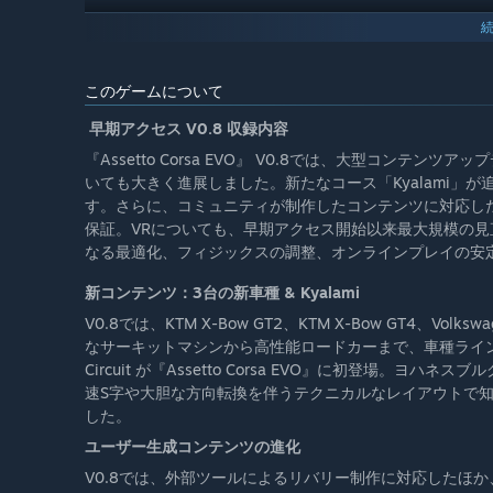
このゲームについて
早期アクセス V0.8 収録内容
『Assetto Corsa EVO』 V0.8では、大型コン
いても大きく進展しました。新たなコース「Kyalami」
す。さらに、コミュニティが制作したコンテンツに対応し
保証。VRについても、早期アクセス開始以来最大規模の見
なる最適化、フィジックスの調整、オンラインプレイの安
新コンテンツ：3台の新車種 & Kyalami
V0.8では、KTM X-Bow GT2、KTM X-Bow GT4、Vo
なサーキットマシンから高性能ロードカーまで、車種ラインアップが
Circuit が『Assetto Corsa EVO』に初登場。
速S字や大胆な方向転換を伴うテクニカルなレイアウトで知
した。
ユーザー生成コンテンツの進化
V0.8では、外部ツールによるリバリー制作に対応したほ