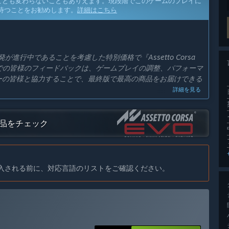
ことも変わらないこともありえます。現段階でこのゲームのプレイに
待つことをお勧めします。
詳細はこちら
行中であることを考慮した特別価格で『Assetto Corsa
での皆様のフィードバックは、ゲームプレイの調整、パフォーマ
ーの皆様と協力することで、最終版で最高の商品をお届けできる
詳細を見る
予定ですか？
始から1年以内を目指しています。この期間は、コミュニティから
ての作品をチェック
と考えています。ゲーム開発は常に変化があるため、スケジュー
ンの違いは？
期アクセスバージョンよりも大幅に充実し、洗練された内容になる予定で
入される前に、対応言語のリストをご確認ください。
オープン ワールドマップ領域の追加など、いくつかの重要な
より、プレーヤーは車を探索、レンタル、購入し、新しいパーツ
に、オープンワールドマップに基づいたさまざまなゲームプレイ