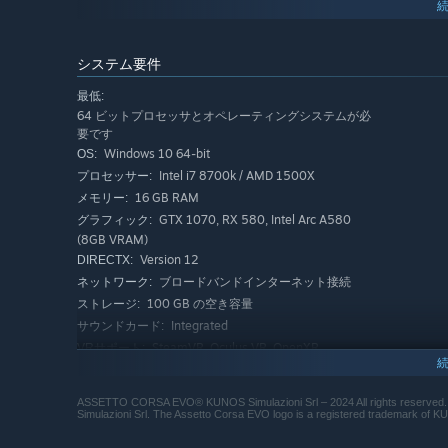
システム要件
最低:
64 ビットプロセッサとオペレーティングシステムが必
要です
Windows 10 64-bit
OS:
Intel i7 8700k / AMD 1500X
プロセッサー:
Assetto Corsa EVO について
16 GB RAM
メモリー:
GTX 1070, RX 580, Intel Arc A580
グラフィック:
過去十年人気を維持してきたドライビング・シミュレーション『A
(8GB VRAM)
Version 12
DIRECTX:
前作同様、『Assetto Corsa EVO』には様々なク
ブロードバンドインターネット接続
クな車はそれぞれKunosのインハウス・エンジンにより
ネットワーク:
ースキャン技術で再現されたサーキットを走ることが可能
100 GB の空き容量
ストレージ:
Integrated
サウンドカード:
早期アクセス期間中は、マシン、コース、ゲームモードが順
SteamVR, Oculus VR, OpenXR
VRサポート:
新しく「KUNOS Simulazioni」の部門を立ち上げ
SSD required
追記事項:
リーンを追加。新たな数理モデルによって様々な天候でのアスフ
推奨:
リアルな体験を実現。
ASSETTO CORSA EVO® KUNOS Simulazioni Srl – 2024 All rights reserved. A
64 ビットプロセッサとオペレーティングシステムが必
Simulazioni Srl. The Assetto Corsa EVO logo is a registered trademark of K
要です