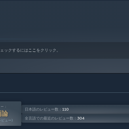
チェックするには
ここ
をクリック。
ュー：
日本語のレビュー数：
110
両論
全言語での最近のレビュー数：
304
のレビュー)