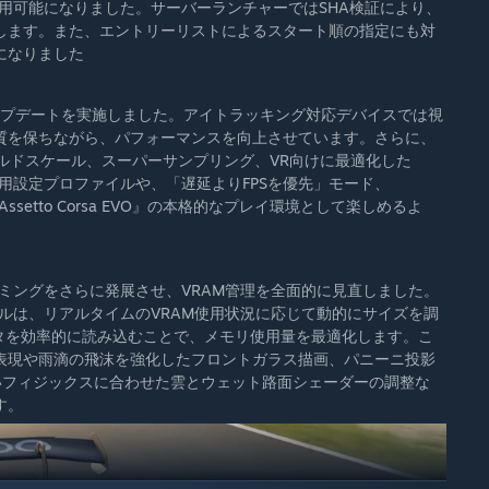
用可能になりました。サーバーランチャーではSHA検証により、
します。また、エントリーリストによるスタート順の指定にも対
になりました
アップデートを実施しました。アイトラッキング対応デバイスでは視
質を保ちながら、パフォーマンスを向上させています。さらに、
ールドスケール、スーパーサンプリング、VR向けに最適化した
VR専用設定プロファイルや、「遅延よりFPSを優先」モード、
setto Corsa EVO』の本格的なプレイ環境として楽しめるよ
リーミングをさらに発展させ、VRAM管理を全面的に見直しました。
ルは、リアルタイムのVRAM使用状況に応じて動的にサイズを調
ータを効率的に読み込むことで、メモリ使用量を最適化します。こ
表現や雨滴の飛沫を強化したフロントガラス描画、パニーニ投影
いフィジックスに合わせた雲とウェット路面シェーダーの調整な
す。