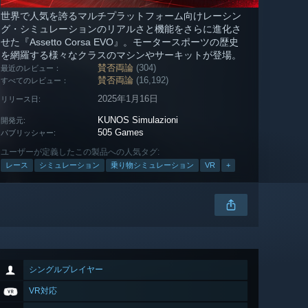
世界で人気を誇るマルチプラットフォーム向けレーシン
グ・シミュレーションのリアルさと機能をさらに進化さ
せた『Assetto Corsa EVO』。モータースポーツの歴史
を網羅する様々なクラスのマシンやサーキットが登場。
賛否両論
(304)
最近のレビュー：
賛否両論
(16,192)
すべてのレビュー：
2025年1月16日
リリース日:
KUNOS Simulazioni
開発元:
505 Games
パブリッシャー:
ユーザーが定義したこの製品への人気タグ:
レース
シミュレーション
乗り物シミュレーション
VR
+
シングルプレイヤー
VR対応