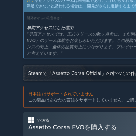
注：
早期アクセスのゲームは未完成であり、これから変わる
満足できないと思われる場合は、 開発がさらに進捗するまで
開発者からの注意書き：
早期アクセスにした理由
“早期アクセスでは、正式リリースの数ヶ月前に、まだ開発が進
EVO』のゲーム体験をお楽しみいただけます。この段階
ンスの向上、全体の品質向上につながります。プレイヤ
と考えています。”
大体どのくらいの期間このゲームを早期アクセスにする
“正式リリース（バージョン1.0）は、早期アクセス開
Steamで「Assetto Corsa Official」のすべ
の貴重なフィードバックを反映するために十分な時間だ
ルの調整が発生する場合は皆様にお知らせいたします。”
早期アクセスバージョンと計画されているフルバージョ
日本語 はサポートされていません
“Assetto Corsa EVOのフルバージョンは、早
この製品はあなたの言語をサポートしていません。ご購
す。
私たちは、現実世界のデータからスキャンされた大規模な
VR 対応
領域でゲームを拡張することを構想しています。これに
Assetto Corsa EVOを購入する
を購入し、車をカスタマイズすることができます。さら
機能を導入します。