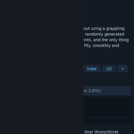
Entwickler
Suspicious Developments
Publisher
Suspicious Developments
Veröffentlichung
6. Jun. 2014
Floating Point is a peaceful, free game about using a grappling
hook to swing yourself gracefully through randomly generated
spaces. The only objective is to collect points, and the only thing
that increases your points is swinging swiftly, smoothly and
elegantly without hitting anything.
TAGS
Kostenlos spielbar
Entspannend
Indie
2D
+
REZENSIONEN
KEIN ZEITLIMIT:
Äußerst positiv
(95 % von 3,851)
Melden Sie sich an
, um dieses Produkt zu Ihrer Wunschliste