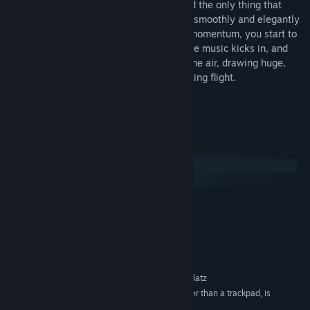
The only objective is to collect points, and the only thing that
increases your points is swinging swiftly, smoothly and elegantly
without hitting anything. As you pick up momentum, you start to
glow, the bars you're collecting rise up, the music kicks in, and
your trajectory burns a bright red line in the air, drawing huge,
beautiful mathematical curves of your arcing flight.
Also the name is a pun, so that's cool.
Systemanforderungen
Windows
macOS
MINDESTANFORDERUNGEN:
Windows XP
BETRIEBSSYSTEM *:
1 GHz
PROZESSOR:
1 GB RAM
ARBEITSSPEICHER:
Version 9.0c
DIRECTX:
60 MB verfügbarer Speicherplatz
SPEICHERPLATZ:
A mouse, rather than a trackpad, is
ZUSÄTZLICHE ANMERKUNGEN:
recommended.