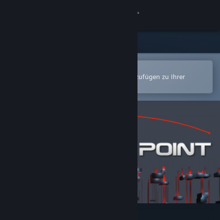
Anmelden
Shop
Community
In der Steam-Mobile-App öffnen
Zum einfachen Kauf oder zum Hinzufügen zu Ihrer
Wunschliste.
Info
Support
Sprache ändern
Steam-Mobile-App herunterladen
Desktopversion anzeigen
Floating Point