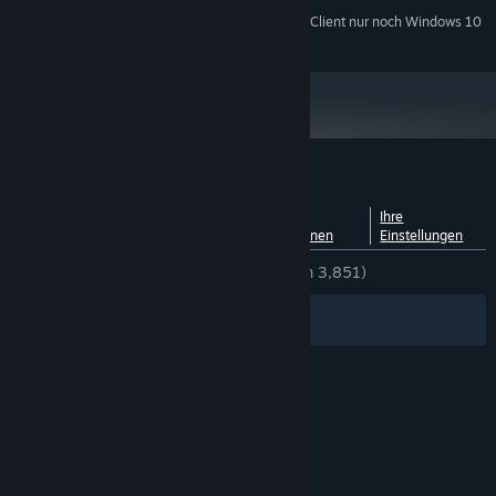
Ab dem 1. Januar 2024 unterstützt der Steam-Client nur noch Windows 10
*
und neuere Versionen.
Nutzerrezensionen für Floating Point
Aufschlüsselung nach
Über
Ihre
Sprachen
Nutzerrezensionen
Einstellungen
KEIN ZEITLIMIT:
Äußerst positiv
(95 % von 3,851)
Filter
Ihre Sprachen
© Valve Corporation. Alle Rechte vorbehalten. Alle
Marken sind Eigentum ihrer jeweiligen Besitzer in
den USA und anderen Ländern.
Datenschutzrichtlinien
|
Rechtliches
|
Barrierefreiheit
|
Steam-Nutzungsvertrag
|
Rückerstattungen
|
Cookies