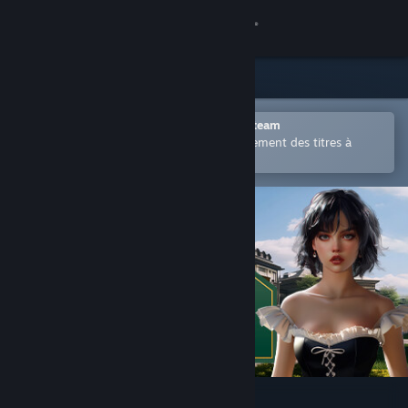
Se connecter
Magasin
Communauté
Ouvrir dans l'application mobile Steam
Permet d'acheter ou d'ajouter facilement des titres à
votre liste de souhaits.
À propos
Support
Changer la langue
Télécharger l'application mobile Steam
Voir version ordi. du site
Hotel Business Simulator