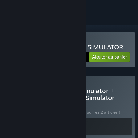
le suivre ou l'ignorer
Acheter HOTEL BUSINESS SIMULATOR
Ajouter au panier
$12.99
Acheter Hotel Business Simulator +
Parking Tycoon: Business Simulator
BUNDLE
(?)
Achetez ce bundle pour économiser 15 % sur les 2 articles !