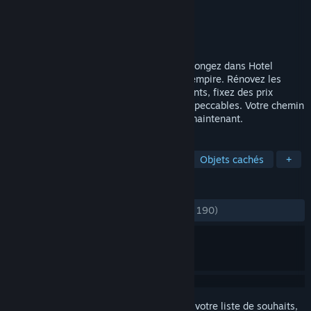
Développement
Geekon
Édition
Midnight Games
Sorti le
4 juin 2024
Bienvenue, maestro de l'hospitalité ! 🌟 Plongez dans Hotel
Business Simulator et créez un véritable empire. Rénovez les
chambres, répondez aux caprices des clients, fixez des prix
raisonnables et maintenez des normes impeccables. Votre chemin
vers le statut de magnat commence dès maintenant.
TAGS
RPG
Simulation
Exploration
Objets cachés
+
ÉVALUATIONS
DEPUIS LE DÉBUT :
moyennes
(46 % sur 190)
Connectez-vous
pour ajouter cet article à votre liste de souhaits,