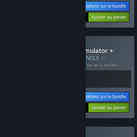
Informations sur le bundle
Votre prix :
-15%
Ajouter au panier
$22.08
Acheter Hotel Business Simulator +
REAL ESTATE Simulator
BUNDLE
(?)
Achetez ce bundle pour économiser 15 % sur les 2 articles !
Informations sur le bundle
Votre prix :
-15%
Ajouter au panier
$22.08