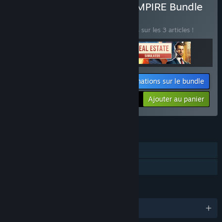
Acheter Entrepreneurial EMPIRE Bundle
BUNDLE
(?)
Achetez ce bundle pour économiser 30 % sur les 3 articles !
Informations sur le bundle
Votre prix :
-30%
Ajouter au panier
$27.27
FONCTIONNALITÉS
Solo
Partage familial
LANGUES
Français et 6 autres langues