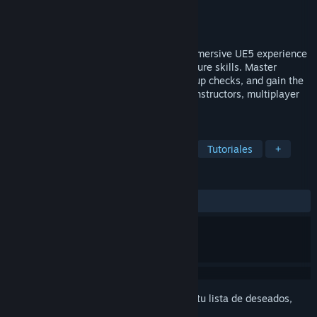
Desarrollador
Aries VR
Editor
Aries VR
Lanzado el
12 ABR 2024
Get ready for take-off, cadet! Enter an immersive UE5 experience
that will elevate your light aircraft procedure skills. Master
preliminary checks, interior/exterior startup checks, and gain the
confidence to soar. Planned features: AI instructors, multiplayer
and radio communications training.
ETIQUETAS
Rol
RV
Simulador de trabajo
Tutoriales
+
RESEÑAS
SIEMPRE:
8 reseñas de usuarios
()
Inicia sesión
para agregar este artículo a tu lista de deseados,
seguirlo o marcarlo como ignorado.