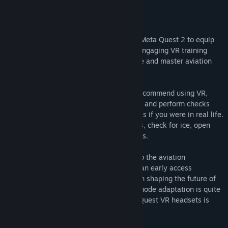
their training journeys
Overview
Virtu-Pilot was originally tailored for the Meta Quest 2 to equip
aspiring pilots with a cost-effective and engaging VR training
tool, empowering them to gain confidence and master aviation
skills at their own pace.
For the most immersive experience, we recommend using VR,
allowing you to step into the pilot's shoes and perform checks
and procedures using your virtual hands as if you were in real life.
Be prepared to crouch, chuck obstructions, check for ice, open
doors, flick lights on and remove tie downs.
NOTE: We excited to bring Early Access to the aviation
community, but please remember, this is an early access
experience, and your input is invaluable in shaping the future of
aviation training. The Windows desktop mode adaptation is quite
limited and compatibility with non Meta Quest VR headsets is
unknown.