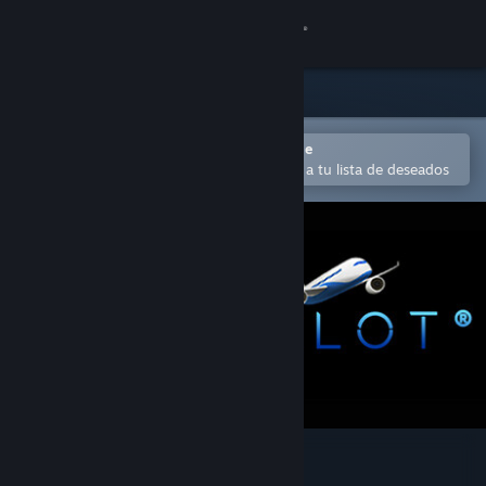
Iniciar sesión
Tienda
Comunidad
Abrir en la aplicación Steam Mobile
Para comprar o agregar fácilmente a tu lista de deseados
Acerca de
Soporte
Cambiar idioma
Obtener la aplicación de Steam Mobile
Ver versión clásica
Virtu-Pilot