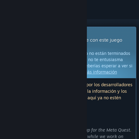
Juego con Acceso anticipado
Obtén acceso inmediato e involúcrate con este juego
mientras se desarrolla.
Aviso:
Los juegos con Acceso anticipado no están terminados
y pueden o no cambiar más adelante. Si no te entusiasma
jugarlo en su estado actual, entonces deberías esperar a ver si
el juego avanza más en su desarrollo.
Más información
Nota: La última actualización realizada por los desarrolladores
fue hace más de 2 años. Es posible que la información y los
plazos descritos por los desarrolladores aquí ya no estén
actualizados.
LO QUE DICEN LOS DESARROLLADORES:
¿Por qué Acceso anticipado?
“Virtu-Pilot was built from the ground up for the Meta Quest.
Before we commit to a full release and while we work on