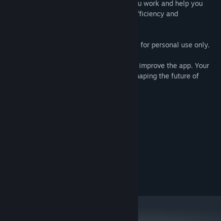
MetaDock is here to revolutionize how you work and help you
achieve productivity. Embrace an era of efficiency and
organization with MetaDock today!
IMPORTANT
: This version of MetaDock is for personal use only.
We highly value your feedback to help us improve the app. Your
insights and suggestions play a role, in shaping the future of
MetaDock.
Sistem Gereksinimleri
MINIMUM:
64-bit işlemci ve işletim sistemi gerektirir
Windows 10/11 64-bit
İŞLETIM SISTEMI:
ÖNERILEN:
64-bit işlemci ve işletim sistemi gerektirir
Windows 10/11 64-bit
İŞLETIM SISTEMI: