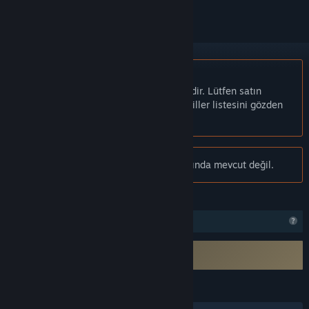
Türkçe desteklenmemektedir
Bu ürün sizin dilinizi desteklememektedir. Lütfen satın
almadan önce aşağıdaki desteklenen diller listesini gözden
geçirin.
Bildiri:
MetaDock artık Steam mağazasında mevcut değil.
ÖZELLIKLER
Profil Özellikleri Sınırlı
Bir 3. parti EULA sözleşmesini gerektirir
MetaDock EULA
DILLER