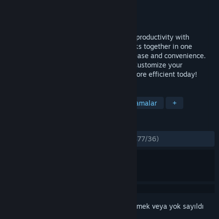
Geliştirici
Gammal Software, Inc.
Yayıncı
Gammal Software, Inc.
Yayınlandı:
18 Ağu 2023
Introducing MetaDock: Supercharge your productivity with
effortless multitasking. Bring all your tasks together in one
platform. Access multiple accounts with ease and convenience.
Organize apps and games in one space. Customize your
workspace to suit your preferences. Be more efficient today!
ETIKETLER
Oynaması Ücretsiz
Yardımcı Uygulamalar
+
İNCELEMELER
TÜM ZAMANLAR:
Çoğunlukla Olumlu
(%77/36)
Bu öğeyi istek listenize eklemek, takip etmek veya yok sayıldı
olarak işaretlemek için
giriş yapın