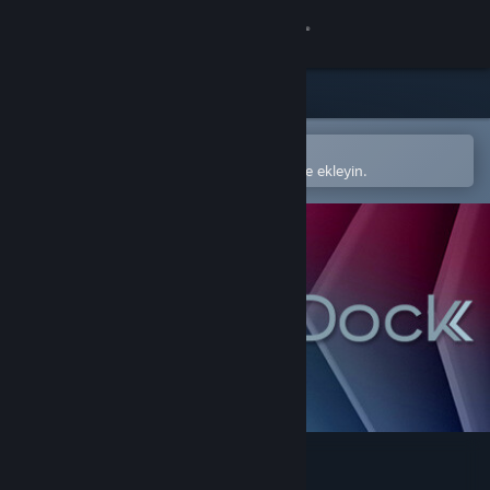
Giriş yap
Mağaza
Topluluk
Steam mobil uygulamasında aç
Kolayca satın alın veya istek listenize ekleyin.
Hakkında
Destek
Dili değiştir
Steam mobil uygulamasını yükle
Masaüstü internet sitesini görüntüle
MetaDock