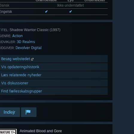
Grænseflade
Lyd
Undertekster
Dansk
Ikke understøttet
Engelsk
✔
✔
Shadow Warrior Classic (1997)
TITEL:
Action
GENRE:
3D Realms
UDVIKLER:
Devolver Digital
UDGIVER:
Besøg webstedet
Vis opdateringshistorik
Læs relaterede nyheder
Vis diskussioner
Find fællesskabsgrupper
Indlejr
Animated Blood and Gore