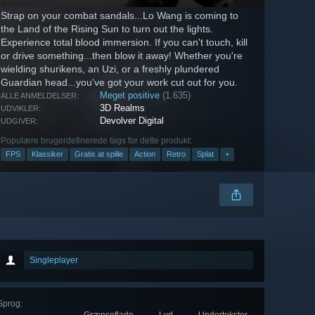
Strap on your combat sandals...Lo Wang is coming to
the Land of the Rising Sun to turn out the lights.
Experience total blood immersion. If you can't touch, kill
or drive something...then blow it away! Whether you're
wielding shurikens, an Uzi, or a freshly plundered
Guardian head...you've got your work cut out for you.
Meget positive
(1.635)
ALLE ANMELDELSER:
3D Realms
UDVIKLER:
Devolver Digital
UDGIVER:
Populære brugerdefinerede tags for dette produkt:
FPS
Klassiker
Gratis at spille
Action
Retro
Splat
+
Singleplayer
Sprog
: