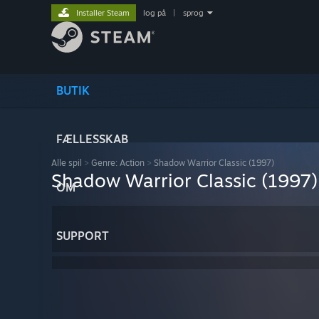
Installer Steam
log på
|
sprog
BUTIK
FÆLLESSKAB
Alle spil
>
Genre: Action
>
Shadow Warrior Classic (1997)
Shadow Warrior Classic (1997)
OM
SUPPORT