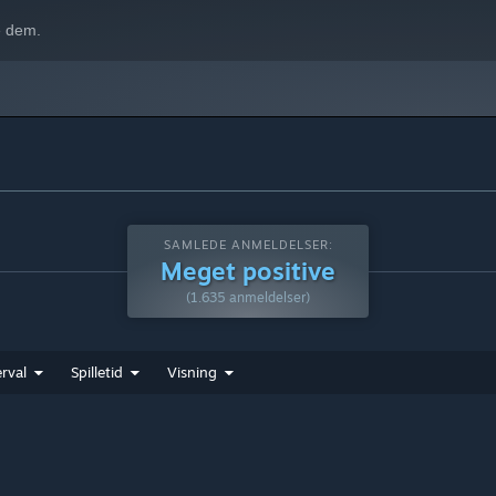
e dem.
SAMLEDE ANMELDELSER:
Meget positive
(1.635 anmeldelser)
rval
Spilletid
Visning