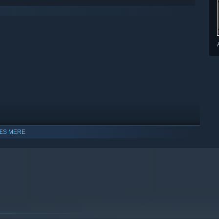
ÆS MERE
dows 10 og senere udgaver.