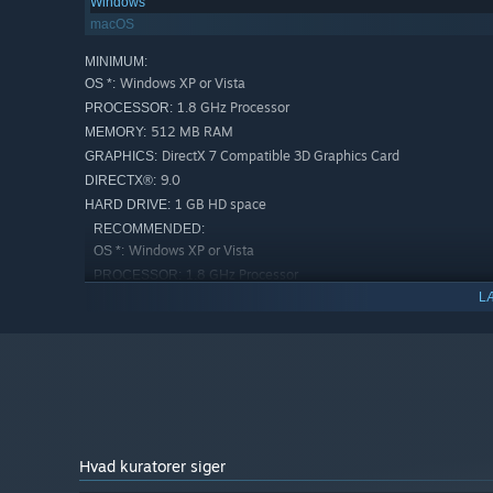
Windows
macOS
MINIMUM:
Windows XP or Vista
OS *:
1.8 GHz Processor
PROCESSOR:
512 MB RAM
MEMORY:
DirectX 7 Compatible 3D Graphics Card
GRAPHICS:
9.0
DIRECTX®:
1 GB HD space
HARD DRIVE:
RECOMMENDED:
Windows XP or Vista
OS *:
1.8 GHz Processor
PROCESSOR:
L
512 MB RAM
MEMORY:
DirectX 7 Compatible 3D Graphics Card
GRAPHICS:
9.0
DIRECTX®:
1 GB HD space
HARD DRIVE:
Fra den 1. januar 2024 understøttes Steam-klienten kun på Win
*
Hvad kuratorer siger