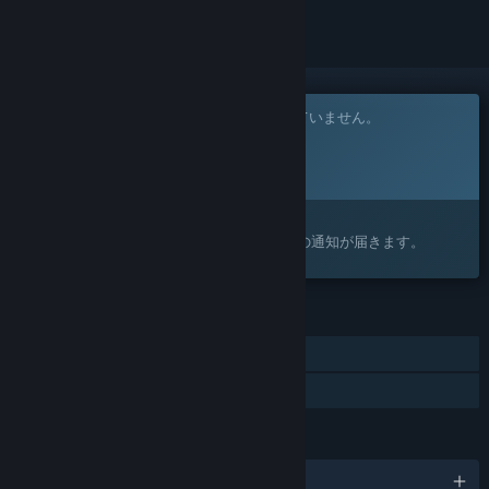
このゲームはまだSteam上でリリースされていません。
リリース予定日:
発表予定
興味がありますか？
ウィッシュリストに追加すると、リリースの通知が届きます。
機能
シングルプレイヤー
ファミリーシェアリング
言語
日本語、他3言語