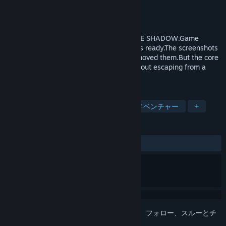
開発元
KOTAKE CREATE
パブリッシャー
KOTAKE CREATE
リリース日
発表予定
The title has been changed from STRANGE SHADOW.Game
information will be updated as soon as it’s ready.The screenshots
I posted before were quite old, so I’ve removed them.But the core
concept remains the same: it’s a game about escaping from a
planet inhabited by something enormous.
タグ
3Dプラットフォーム
アクションアドベンチャー
+
レビュー
ユーザーレビューはありません
このアイテムをウィッシュリストへの追加、フォロー、スルーとチ
ェックするには、
サインイン
してください。