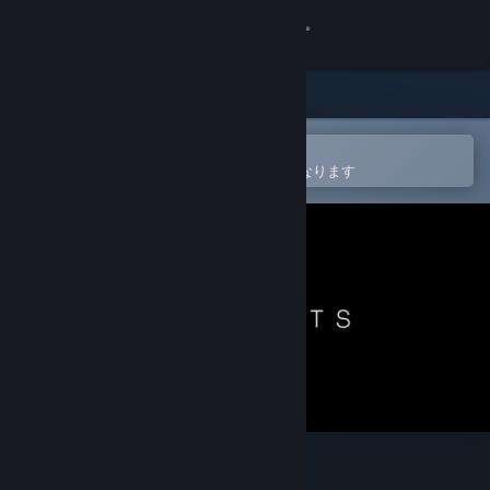
サインイン
ストア
コミュニティ
Steamモバイルアプリで開く
ウィッシュリストへの追加が簡単になります
詳細
サポート
言語を変更
Steamモバイルアプリを入手
デスクトップウェブサイトを表示
Pale Dots