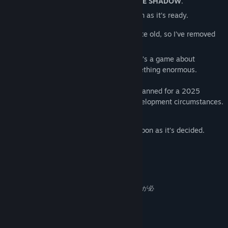
The title has been changed from
STRANGE SHADOW
.
Game information will be updated as soon as it’s ready.
The screenshots I posted before were quite old, so I’ve removed
them.
But the core concept remains the same: it’s a game about
escaping from a planet inhabited by something enormous.
Also, although the game was originally planned for a 2025
release, I will be postponing it due to development circumstances.
I’m very sorry…
I’ll share an updated release window as soon as it’s decided.
システム要件
最低:
64 ビットプロセッサとオペレーティングシステムが必
要です
8 GB RAM GB RAM
メモリー:
Version 11
DIRECTX: