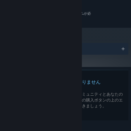
9 GB の空き容量
ストレージ:
推奨:
64 ビットプロセッサとオペレーティングシステムが必
要です
受賞リスト
この製品のレビューはありません
この製品の自分のレビューを書いて、コミュニティとあなたの
経験を共有してみましょう。このページの購入ボタンの上のエ
リアを使用して、レビューを書きましょう。