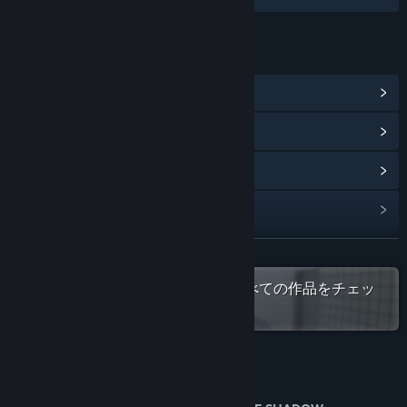
リンク＆情報
コミュニティハブを表示
アップデート履歴を表示
関連ニュースをチェック
掲示板を表示
コミュニティグループを検索
続きを読む
Steamで「KOTAKE CREATE」のすべての作品をチェッ
タイトル:
Pale Dots
ク
ジャンル:
アクション
,
アドベンチャー
,
インディー
リリース日:
発表予定
このゲームについて