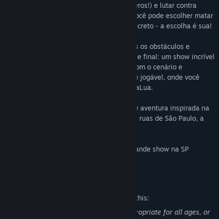
(inclusive um que pode derrubar helicópteros!) e lutar contra
milícias, zumbis e até robôs milicianos. Você pode escolher matar
todos os inimigos pelo caminho ou ser discreto - a escolha é sua!
E não para por aí - depois de vencer todos os obstáculos e
resgatar o equipamento, você chega à fase final: um show incrível
e inédito do artista! Você pode interagir com o cenário e
transformar a gameplay em um videoclipe jogável, onde você
precisa sobreviver para ouvir a nova do DaLua.
Prepare-se para uma experiência única de aventura inspirada na
cena do Trap brasileiro e na realidade das ruas de São Paulo, a
maior metrópole do Brasil.
Prove que a censura acabou e faça um grande show na SP
invertida, como nunca visto antes!
Mature Content Description
The developers describe the content like this:
This Game may contain content not appropriate for all ages, or