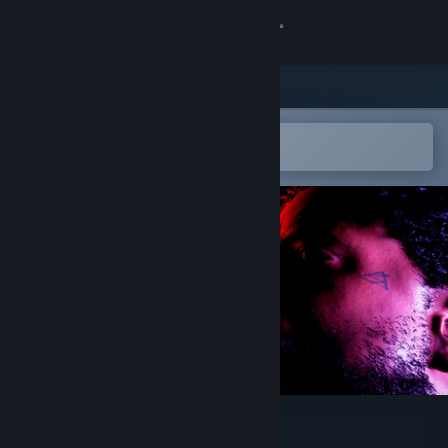
Sign in
Store
Community
Open in the Steam Mobile App
To easily add to your wishlist
About
Support
Change language
Get the Steam Mobile App
View desktop website
Sonho Trap Star