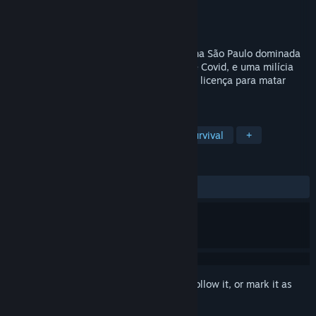
Developer
Salve Studio
Publisher
QUByte Interactive
Released
Coming soon
Sonho Trap Star é um jogo de ação em uma São Paulo dominada
por infectados, de uma nova pandemia de Covid, e uma milícia
feroz, que impõe toque de recolher, e tem licença para matar
quem estiver nas ruas.
TAGS
Action
Third-Person Shooter
Survival
+
REVIEWS
No user reviews
Sign in
to add this item to your wishlist, follow it, or mark it as
ignored