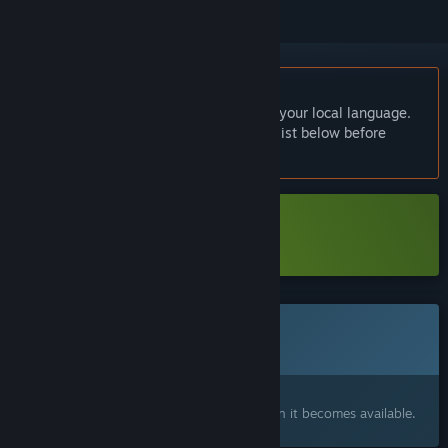
English language not supported
This product does not have support for your local language.
Please review the supported language list below before
purchasing
Download Sonho Trap Star Demo
This game is not yet available on Steam
Coming soon
Interested?
Add to your wishlist and get notified when it becomes available.