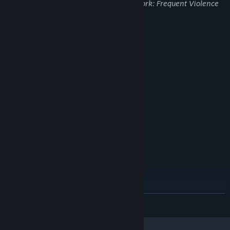
may not be appropriate for viewing at work: Frequent Violence
or Gore, General Mature Content
System Requirements
MINIMUM:
Windows 10
OS:
Core i3-10105F
PROCESSOR:
8 GB RAM
MEMORY:
Gtx 1050 8GB
GRAPHICS:
Version 12
DIRECTX:
40 GB available space
STORAGE:
RECOMMENDED:
Windows 10
OS:
Core i5-10400F
PROCESSOR:
16 GB RAM
MEMORY:
Gtx 1070 8gb
GRAPHICS:
Version 12
DIRECTX:
READ MORE
40 GB available space
STORAGE: