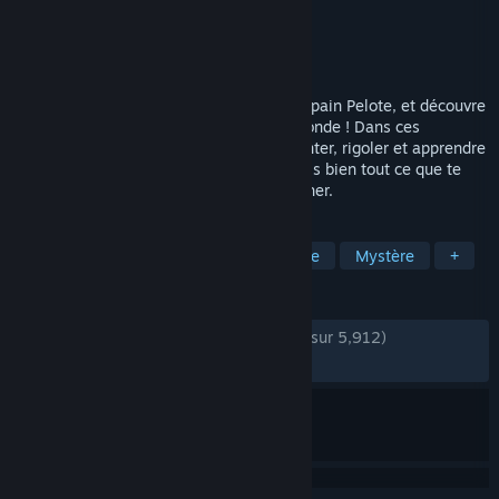
Développement
MANGLEDmaw Games
Édition
DreadXP
Sorti le
25 avr. 2023
Suis les aventures d’Amanda et de son copain Pelote, et découvre
les petites merveilles que recèle notre monde ! Dans ces
NOUVEAUX épisodes, tu vas pouvoir chanter, rigoler et apprendre
plein de choses chouettes ! Par contre, fais bien tout ce que te
dira Amanda. Sinon, elle risque de se fâcher.
TAGS
Horreur
1ʳᵉ personne
Casse-tête
Mystère
+
ÉVALUATIONS
DEPUIS LE DÉBUT :
très positives
(94 % sur 5,912)
RÉCENTES :
très positives
(88 % sur 52)