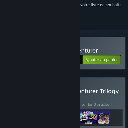
Connectez-vous
pour ajouter cet article à votre liste de souhaits,
le suivre ou l'ignorer
Acheter Amanda the Adventurer
Ajouter au panier
$8.99
Acheter Amanda the Adventurer Trilogy
Bundle
BUNDLE
(?)
Achetez ce bundle pour économiser 30 % sur les 3 articles !