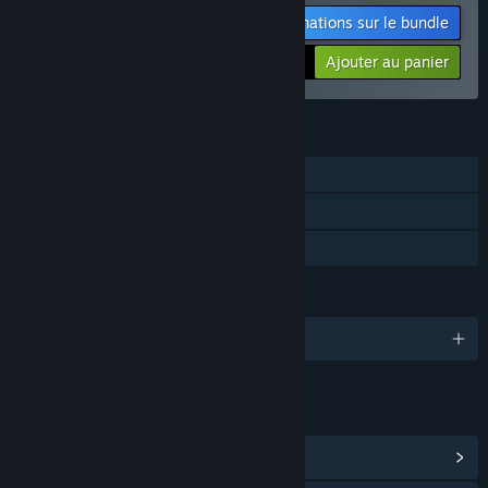
Informations sur le bundle
Votre prix :
-30%
Ajouter au panier
$20.27
FONCTIONNALITÉS
Solo
Succès Steam
Partage familial
LANGUES
Français et 13 autres langues
LIENS ET INFORMATIONS
Afficher les succès Steam
(19)