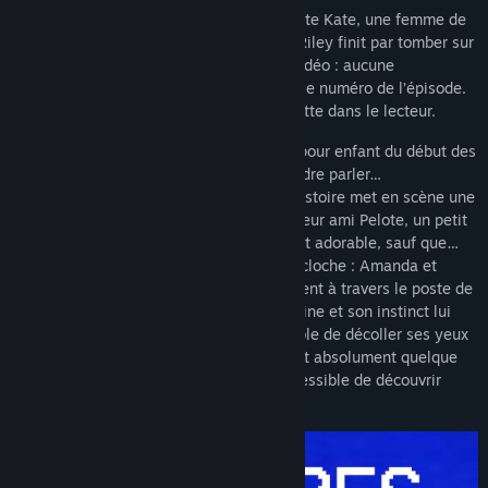
Riley Park a hérité de la maison de sa tante Kate, une femme de
nature réservée. En explorant le grenier, Riley finit par tomber sur
une vieille télé et une pile de cassettes vidéo : aucune
information sur leur étiquette, si ce n’est le numéro de l’épisode.
Par curiosité, Riley met la première cassette dans le lecteur.
À sa surprise, il s’agit d’un dessin animé pour enfant du début des
années 2000 dont personne n’a dû entendre parler…
Probablement une production locale ? L’histoire met en scène une
petite fille du nom d’Amanda et son meilleur ami Pelote, un petit
mouton loyal mais discret. C’est tout à fait adorable, sauf que…
Riley se rend compte que quelque chose cloche : Amanda et
Pelote ont l’air de communiquer directement à travers le poste de
télé. Un frisson mordant lui parcourt l’échine et son instinct lui
somme d’arrêter, mais… Riley est incapable de décoller ses yeux
de l’écran. C’est comme si Amanda voulait absolument quelque
chose, et que Riley avait un besoin irrépressible de découvrir
quoi.