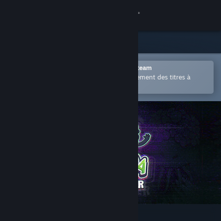
Se connecter
Magasin
Communauté
Ouvrir dans l'application mobile Steam
Permet d'acheter ou d'ajouter facilement des titres à
votre liste de souhaits.
À propos
Support
Changer la langue
Télécharger l'application mobile Steam
Voir version ordi. du site
Amanda the Adventurer