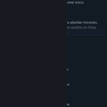
combinación que represente tu estilo personal único.
[bAventura multijugador[/b]
Trabaja en equipo con otros jugadores para abordar misiones,
luchar en las batallas finales y participar en asaltos en línea
gigantescos contra monstruos imponentes.
LEER MÁS
Requisitos del sistema
MÍNIMO:
Windows 10（64-bit)
SO:
Intel® Core™i3-4340 or AMD FX-
PROCESADOR:
6300
8 GB de RAM
MEMORIA:
NVIDIA® Geforce® GTX660（2GB) or
GRÁFICOS:
AMD Radeon™ R7 370（2GB)
Versión 11
DIRECTX:
Conexión de banda ancha a Internet
RED:
40 GB de espacio disponible
ALMACENAMIENTO: