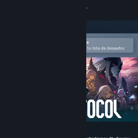
Iniciar sesión
Tienda
Comunidad
Abrir en la aplicación Steam Mobile
para añadir contenido fácilmente a tu lista de deseados
Acerca de
Soporte
Cambiar idioma
Descargar Steam Mobile
Ver versión clásica
BLUE PROTOCOL