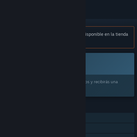
Aviso:
«BLUE PROTOCOL» ya no está disponible en la tienda
de Steam.
Próximamente
Este artículo aún no está disponible
¿Lo quieres? Añádelo a tu lista de deseados y recibirás una
notificación cuando esté disponible.
CARACTERÍSTICAS
Un jugador
Multijugador masivo