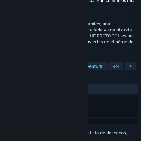
Desarrollador
Bandai Namco Online Inc.
,
Bandai Namco Studios Inc.
Editor
Amazon Games
Lanzado el
Próximamente
Con un sistema de combate de acción dinámico, una
personalización de los personajes muy detallada y una historia
épica ambientada en un amplio mundo, BLUE PROTOCOL es un
RPG de acción en línea en el que tú te conviertes en el héroe de
tu propia aventura de anime.
ETIQUETAS
MMORPG
Anime
Acción
Aventura
Rol
+
RESEÑAS
No existen reseñas de usuarios
Inicia sesión
para añadir este artículo a tu lista de deseados,
seguirlo o marcarlo como ignorado.