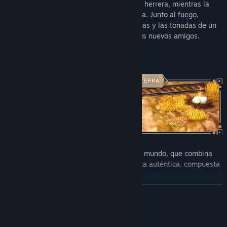
Monta el campamento con el manitas y la herrera, mientras la
invocadora y el hechicero preparan la cena. Junto al fuego,
resuenan las historias de una cambiaformas y las tonadas de un
bardo. Y así acaba otro día de viaje con tus nuevos amigos.
Explora el mundo de Terra
Descubre un pequeño y hermoso JdR y su mundo, que combina
arte con píxeles y 3D, así como una música auténtica, compuesta
con mucho amor.
LEER MÁS
¡Lo importante es el camino! Tómate tu tiempo, recorre cada
camino y forja amistad con ciudadanos excéntricos (¿por qué son
tan raros?).
Requisitos del sistema