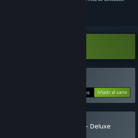
seguirlo o marcarlo como ignorado.
Descargar «Terra Memoria Demo»
Comprar «Terra Memoria»
Añadir al carro
$19.99
Comprar «Terra Memoria - Deluxe
Edition»
LOTE
(?)