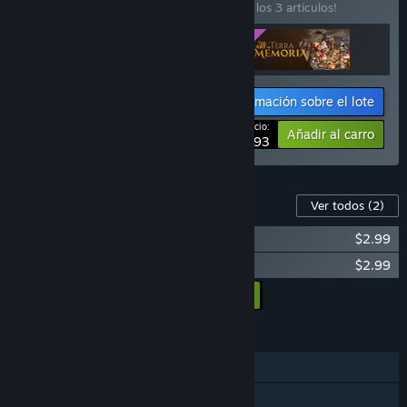
¡Compra este lote para ahorrar un 4 % en los 3 artículos!
Información sobre el lote
Tu precio:
-4%
Añadir al carro
$24.93
Contenido para este juego
Ver todos
(2)
Terra Memoria Soundtrack
$2.99
Terra Memoria Artbook
$2.99
Añadir todos los DLC al carro
$5.98
CARACTERÍSTICAS
Un jugador
Logros de Steam