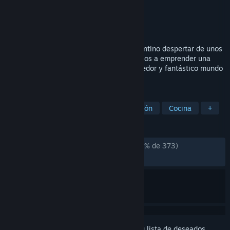
Desarrollador
La Moutarde
Editor
Dear Villagers
Lanzado el
27 MAR 2024
La escasez de cristales mágicos y el repentino despertar de unos
robots antiguos llevan a seis nuevos amigos a emprender una
increíble investigación por Terra, un acogedor y fantástico mundo
que combina arte con píxeles y 3D.
ETIQUETAS
Rol japonés
Casuales
Exploración
Cocina
+
RESEÑAS
DESDE EL PRINCIPIO:
Muy positivas
(85 % de 373)
RECIENTES:
Muy positivas
(92 % de 13)
Inicia sesión
para añadir este artículo a tu lista de deseados,