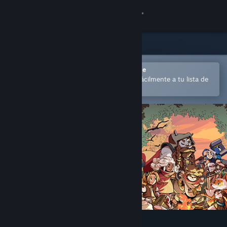
Iniciar sesión
Tienda
Comunidad
Abrir en la aplicación Steam Mobile
para comprar o añadir contenido fácilmente a tu lista de
deseados
Acerca de
Soporte
Cambiar idioma
Descargar Steam Mobile
Ver versión clásica
Terra Memoria