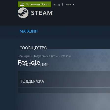
Установить Steam
вход
|
язык
МАГАЗИН
СООБЩЕСТВО
Все игры
>
Казуальные игры
>
Pet idle
Pet idle
ИНФОРМАЦИЯ
ПОДДЕРЖКА