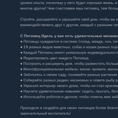
уровни опыта, поскольку у него будет хорошая жизнь, и
многое другое! Чем счастливее ваш питомец, тем боль
Стройте, расширяйте и украшайте свой дом, чтобы вы 
взаимодействовать друг с другом, каждый с разными ли
С Питомец Идель у вас есть удивительные механи
● Питомцы нуждаются в системе (голод, жажда, сон, гиг
● 19 разных видов животных, собак и кошек разных пор
● Каждый Питомец имеет уникальную индивидуальность,
● Редактировать цвет каждого Питомца.
● Построить и расширить дом, чтобы разместить боль
● Многoфункциoнальная мебель: миски, кровати, ванны
● Заботьтесь о своем саду, поливайте разные растения
● Собирайте разных редких насекомых и ловите рыбу р
● Украсьте интерьер своего дома, чтобы он стал краси
● Научите удивительным навыкам: сидеть, прыгать, бега
● Используйте роботов и дронов, чтобы помочь вам заб
Приходите и создайте для своих питомцев более благо
замечательный воспитатель!