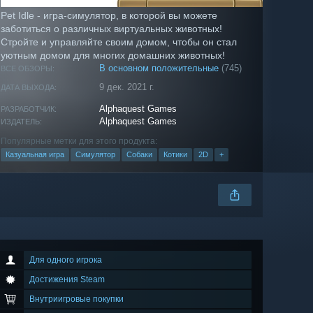
Pet Idle - игра-симулятор, в которой вы можете
заботиться о различных виртуальных животных!
Стройте и управляйте своим домом, чтобы он стал
уютным домом для многих домашних животных!
В основном положительные
(745)
ВСЕ ОБЗОРЫ:
9 дек. 2021 г.
ДАТА ВЫХОДА:
Alphaquest Games
РАЗРАБОТЧИК:
Alphaquest Games
ИЗДАТЕЛЬ:
Популярные метки для этого продукта:
Казуальная игра
Симулятор
Собаки
Котики
2D
+
Для одного игрока
Достижения Steam
Внутриигровые покупки