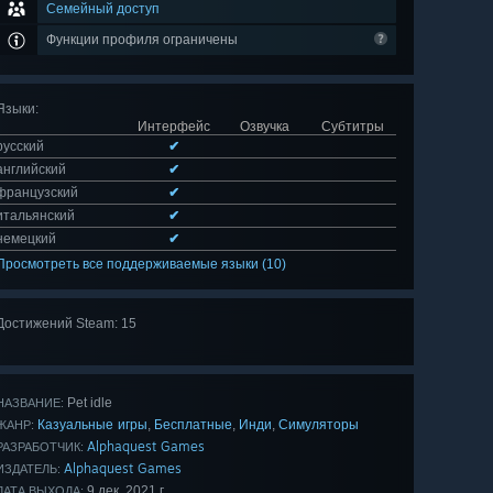
Семейный доступ
Функции профиля ограничены
Языки
:
Интерфейс
Озвучка
Субтитры
русский
✔
английский
✔
французский
✔
итальянский
✔
немецкий
✔
Просмотреть все поддерживаемые языки (10)
Достижений Steam: 15
Показать
все 15
Pet idle
НАЗВАНИЕ:
Казуальные игры
Бесплатные
Инди
Симуляторы
,
,
,
ЖАНР:
Alphaquest Games
РАЗРАБОТЧИК:
Alphaquest Games
ИЗДАТЕЛЬ:
9 дек. 2021 г.
ДАТА ВЫХОДА: