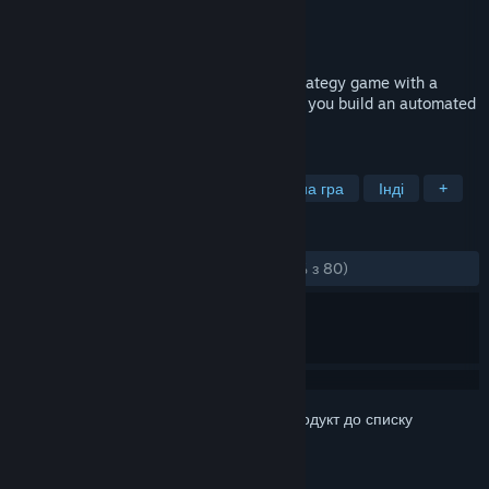
Розробник
AIVIK LLC
Видавець
BIVAK LLC
Дата виходу
8 квіт. 2022
Build, explore, fight! ReFactory is a 2D strategy game with a
focus on construction and logistics where you build an automated
mega-factory on an alien planet.
ПОЗНАЧКИ
Стратегія
Симулятор
Казуальна гра
Інді
+
РЕЦЕНЗІЇ
ЗА ВЕСЬ ЧАС:
переважно схвальні
(77% з 80)
Увійдіть до акаунта
, щоби додати цей продукт до списку
бажаного чи позначити як ігнорований.