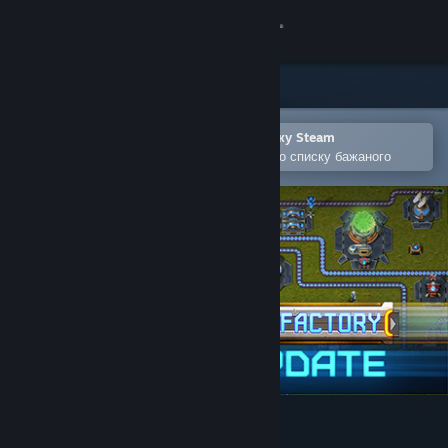
Увійти
Крамниця
Спільнота
Відкрити в мобільному застосунку Steam
Щоби легко придбати або додати до списку бажаного
Інформація
Підтримка
Змінити мову
Завантажити мобільний застосунок Steam
Переглянути повну версію
ReFactory