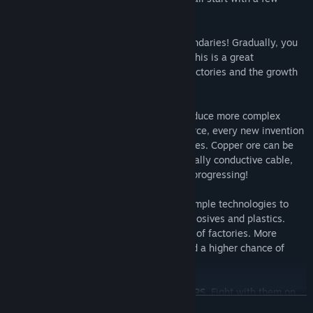
granite stones.
EXPLORE NEW LANDS.
Expand your boundaries! Gradually, you
will open more and more territories, and this is a great
opportunity for the construction of new factories and the growth
of your city.
BUILD AND AUTOMATE FACTORIES.
Produce more complex
things in your own 2D world. Every resource, every new invention
and building gives you tons of opportunities. Copper ore can be
used to make wire, then make an electrically conductive cable,
and then an assembly machine. So keep progressing!
DEVELOP TECHNOLOGIES.
Move from simple technologies to
microelectronics, chemical reactions, explosives and plastics.
Build a factory and then a whole network of factories. More
technology means more opportunities and a higher chance of
finding a crew.
DEFEND THE CITY FROM ALIEN INVADERS.
Fight with them on
ЧИТАТИ ДАЛІ
your own and upgrade your skills. Building solid walls is the first