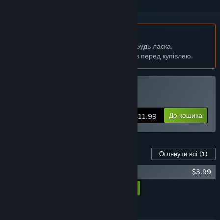
українська мова недоступна
Цей продукт не підтримує вашу мову. Будь ласка,
перегляньте список підтримуваних мов перед купівлею.
Придбати ReFactory
До кошика
$11.99
Вміст для цієї гри
Оглянути всі
(1)
ReFactory Soundtrack
$3.99
Додати весь вміст до кошика
$3.99
ОСОБЛИВОСТІ