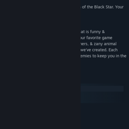
Kat has been corrupted by the evil Church of the Black Star. Your
overarching goal is to track her down.
Our mission has been to create a game that is funny &
wholesome while still harkening back to our favorite game
protagonists of the 90s. Bird puns, one-liners, & zany animal
characters are a staple of the experience we've created. Each
level contains both unique & mainstay enemies to keep you in the
rhythm, but on your toes.
Απαιτήσεις συστήματος
Windows
macOS
SteamOS και Linux
ΕΛΆΧΙΣΤΕΣ:
64-bit
ΛΕΙΤΟΥΡΓΙΚΌ ΣΎΣΤΗΜΑ:
2.4 GHz Dual-Core
ΕΠΕΞΕΡΓΑΣΤΉΣ:
4 GB RAM
ΜΝΉΜΗ: