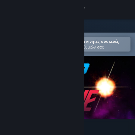
Σύνδεση
Κατάστημα
Κοινότητα
Άνοιγμα στην εφαρμογή Steam για κινητές συσκευές
Για εύκολη προσθήκη στη Λίστα Επιθυμιών σας
Σχετικά
Υποστήριξη
Αλλαγή γλώσσας
Αποκτήστε την εφαρμογή Steam για κινητές συσκευές
Προβολή ιστοσελίδας για υπολογιστές
Stellar Valkyrie