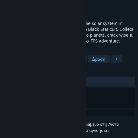
Δημιουργός
In The Keep Games
Εκδότης
In The Keep
Κυκλοφορία
Ανακοίνωση προσεχώς
Space bounty hunter Falco must explore the solar system in
search of his ex-girlfriend and destroy the Black Star cult. Collect
bounties, upgrade your equipment, explore planets, crack wise &
fight aliens in this GZDoom-powered Retro-FPS adventure.
ΕΤΙΚΈΤΕΣ
Βολών πρώτου προσώπου
Βολών
Δράση
+
ΚΡΙΤΙΚΈΣ
Δεν υπάρχουν κριτικές χρηστών
Συνδεθείτε
για να προσθέσετε αυτό το αντικείμενο στη Λίστα
Επιθυμιών σας, να το ακολουθήσετε ή να το αγνοήσετε