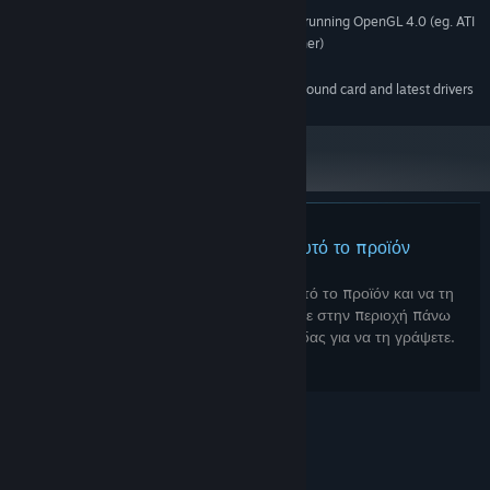
Dedicated GPU - anything capable of running OpenGL 4.0 (eg. ATI
ΓΡΑΦΙΚΆ:
Radeon HD 57xx or Nvidia GeForce 400 and higher)
2 GB διαθέσιμος χώρος
ΑΠΟΘΉΚΕΥΣΗ:
DirectX® 9.0b compatible 16-bit sound card and latest drivers
ΚΆΡΤΑ ΉΧΟΥ:
Δεν υπάρχουν κριτικές για αυτό το προϊόν
Μπορείτε να γράψετε μια κριτική για αυτό το προϊόν και να τη
μοιραστείτε με την Κοινότητα. Μεταβείτε στην περιοχή πάνω
από τα κουμπιά αγοράς αυτής της σελίδας για να τη γράψετε.
© Valve Corporation. Με επιφύλαξη κάθε νόμιμου
δικαιώματος. Όλα τα εμπορικά σήματα είναι ιδιοκτησία
των αντίστοιχων δικαιούχων τους στις ΗΠΑ και σε άλλες