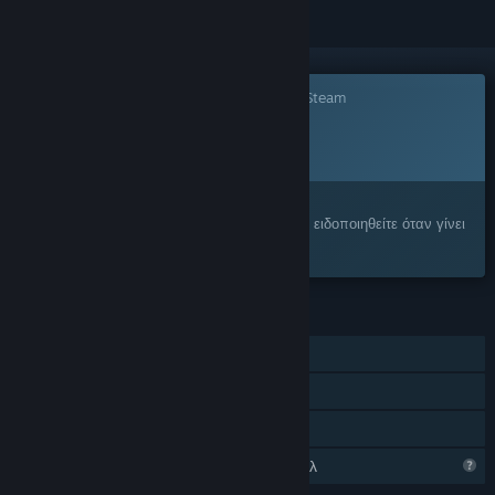
Το παιχνίδι δεν είναι ακόμα διαθέσιμο στο Steam
Προγρ. ημ/νία κυκλοφορίας:
Ανακοίνωση προσεχώς
Σας ενδιαφέρει;
Προσθέστε το στη Λίστα Επιθυμιών σας και ειδοποιηθείτε όταν γίνει
διαθέσιμο.
ΧΑΡΑΚΤΗΡΙΣΤΙΚΆ
Ένας παίκτης
Διαδικτυακό συνεργατικό
Κοινή Χρήση
Περιορισμένα χαρακτηριστικά προφίλ