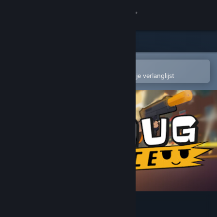
Inloggen
Winkel
Community
In de mobiele Steam-app openen
Om gemakkelijk toe te voegen aan je verlanglijst
Over
Ondersteuning
Taal wijzigen
Download de mobiele Steam-app
Desktopwebsite weergeven
SmugForce