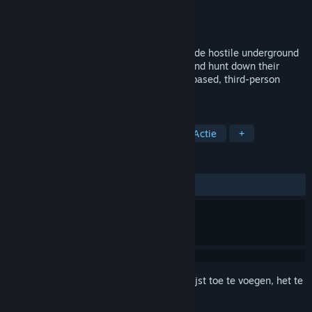
Ontwikkelaar
Meowzors
Uitgever
Meowzors
Uitgebracht
Binnenkort verwacht
Slide and Dive through enemy bullets inside hostile underground
rave parties. Gun down the Raver Gang, and hunt down their
leader to save Smugtopia in this physics based, third-person
movement shooter.
TAGS
Bullettime
Fysica
Parkour
Actie
+
RECENSIES
Geen gebruikersrecensies
Meld je aan
om dit artikel aan je verlanglijst toe te voegen, het te
volgen of te negeren