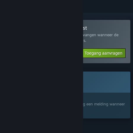
Deelnemen aan SmugForce Playtest
Vraag toegang aan om een bericht te ontvangen wanneer de
ontwikkelaar klaar is voor meer deelnemers.
Toegang aanvragen
Dit spel is nog niet beschikbaar op Steam
Binnenkort verwacht
Geïnteresseerd?
Voeg het toe aan je verlanglijst en ontvang een melding wanneer
het beschikbaar is.
FUNCTIES