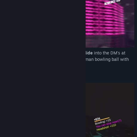
Dive
into death-defying bullet time and
Slide
into the DM's at
high speed dispatching enemies like a human bowling ball with
physics focused gameplay.
Super Score Rush