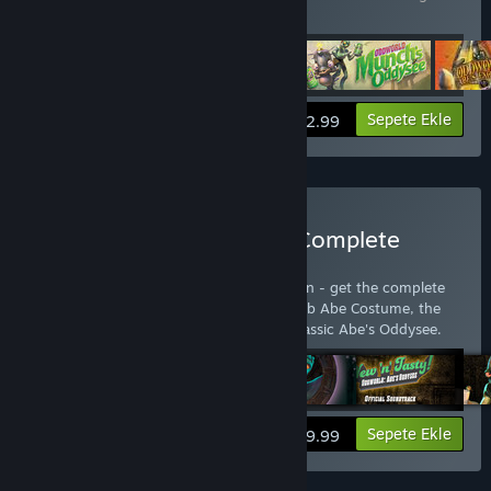
Wrath HD
Bilgileri görüntüle
Sepete Ekle
$12.99
Oddworld: New 'n' Tasty Complete
Edition Satın Alın
Oddworld: New 'n' Tasty: Complete Edition - get the complete
package: New 'n' Tasty, Alf's Escape, Scrub Abe Costume, the
two soundtracks and the original 1997 classic Abe's Oddysee.
Bilgileri görüntüle
Sepete Ekle
$29.99