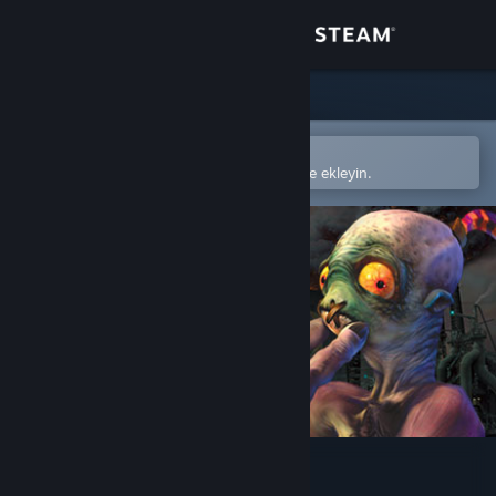
Giriş yap
Mağaza
Topluluk
Steam mobil uygulamasında aç
Kolayca satın alın veya istek listenize ekleyin.
Hakkında
Destek
Dili değiştir
Steam mobil uygulamasını yükle
Masaüstü internet sitesini görüntüle
Oddworld: Abe's Oddysee®