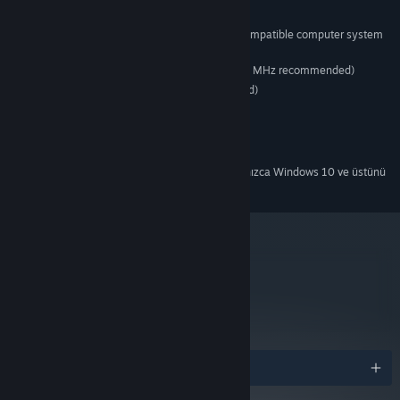
Sistem Gereksinimleri
A 100% Windows 2000/XP-compatible computer system
SUPPORTED OS:
(only)
166 MHz Pentium processor (200 MHz recommended)
PROCESSOR:
16 MB (32 MB or higher recommended)
MEMORY:
6
DIRECT X:
100% Soundblaster compatible
SOUND:
700 MB Free
HARD DRIVE:
Steam istemcisi, 1 Ocak 2024'ten itibaren yalnızca Windows 10 ve üstünü
*
destekleyecektir.
metacritic
NA
Henüz incelenmedi.
Ödüller