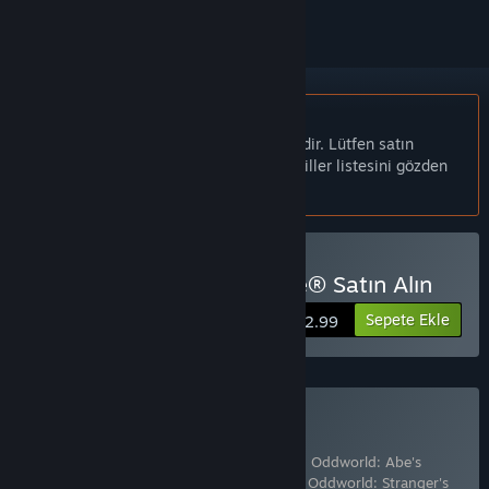
Türkçe desteklenmemektedir
Bu ürün sizin dilinizi desteklememektedir. Lütfen satın
almadan önce aşağıdaki desteklenen diller listesini gözden
geçirin.
Oddworld: Abe's Oddysee® Satın Alın
Sepete Ekle
$2.99
The Oddboxx Satın Alın
4 ürün içerir:
Oddworld: Abe's Exoddus®
,
Oddworld: Abe's
Oddysee®
,
Oddworld: Munch's Oddysee
,
Oddworld: Stranger's