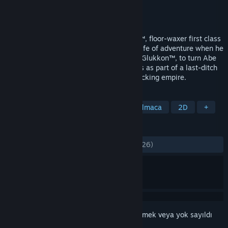
Geliştirici
Oddworld Inhabitants
Yayıncı
Oddworld Inhabitants
Yayınlandı:
12 Ara 1997
Selected by the fickle finger of fate, Abe™, floor-waxer first class
for RuptureFarms, was catapulted into a life of adventure when he
overheard plans by his boss, Molluck the Glukkon™, to turn Abe
and his fellow Mudokons into Tasty Treats as part of a last-ditch
effort to rescue Molluck's failing meat-packing empire.
ETIKETLER
Macera
Platform
Klasik
Bulmaca
2D
+
İNCELEMELER
TÜM ZAMANLAR:
Çok Olumlu
(%90/2,226)
Bu öğeyi istek listenize eklemek, takip etmek veya yok sayıldı
olarak işaretlemek için
giriş yapın