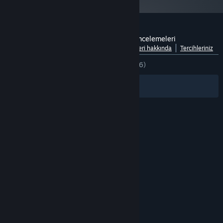
Oddworld: Abe's Oddysee® için müşteri incelemeleri
Dillere göre dağılımı göster
Kullanıcı incelemeleri hakkında
Tercihleriniz
TÜM ZAMANLAR:
Çok Olumlu
(%90/2,226)
Filtreler
Dilleriniz