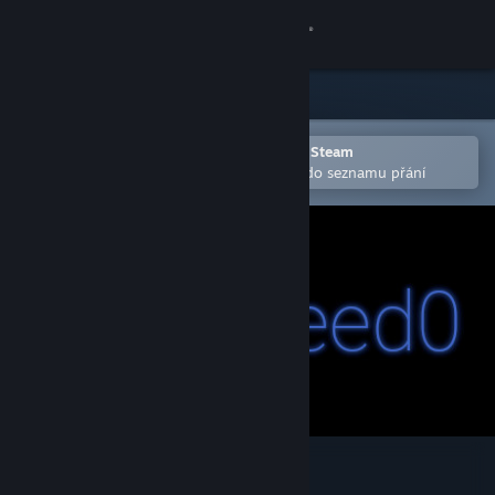
Přihlásit se
Obchod
Komunita
Otevřete v mobilní aplikaci služby Steam
Pro snazší zakoupení nebo přidání do seznamu přání
Informace
Podpora
Změnit jazyk
Mobilní aplikace služby Steam
Desktopová verze stránky
Speed0