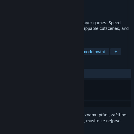
Vývojář
Handholding Inc
Vydavatel
Handholding Inc
Vydání
28. zář. 2020
Speed0 speeds up animations in single player games. Speed
through slow turn based animations, unskippable cutscenes, and
fast forward through dialogue.
ZNAČKY
Nástroje
Vývoj her
Animace a modelování
+
RECENZE
VŠECHNY:
Smíšené
(64 % z 17)
Abyste si mohli tento produkt přidat do seznamu přání, začít ho
sledovat nebo ho zařadit mezi ignorované, musíte se nejprve
přihlásit
.