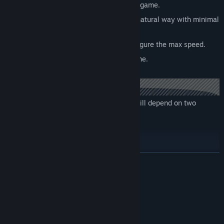
You can bundle Speed0 as part of your game.
Accelerate your turn based game in a natural way with minimal
overhead.
Set triggers and conditionals, and configure the max speed.
Compatible with nearly any game engine.
The amount of speedup you experience will depend on two
things:
#1 The speed you choose
#2 The game itself
ZJISTIT VÍCE
Not all games are compatible, but many are. Here are some
examples:
Systémové požadavky
Skyrim Intro Cutscene - Before: 4min 40s, After: 40s (
700%
MINIMÁLNÍ:
speedup!
)
Vyžaduje 64bitový procesor a operační systém
Borderlands 3 New Character Intro - Before: 6min 54s, After:
Windows 7, 8.1, 10