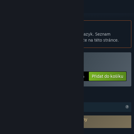
Čeština není podporována
Tento produkt nepodporuje Váš místní jazyk. Seznam
podporovaných jazyků je k dispozici níže na této stránce.
Zakoupit Speed0
Přidat do košíku
$9.99
FUNKCE
Omezené komunitní funkce
Vyžaduje souhlas se smlouvou třetí strany
Speed0 EULA