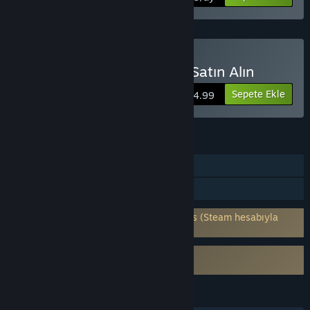
Bully: Scholarship Edition Satın Alın
Sepete Ekle
$14.99
ÖZELLIKLER
Tek Oyunculu
Aile Paylaşımı
3. parti hesap gerektirir: Rockstar Games (Steam hesabıyla
ilişkilendirilmeyi destekler)
Bir 3. parti EULA sözleşmesini gerektirir
eula_Rockstar
DILLER