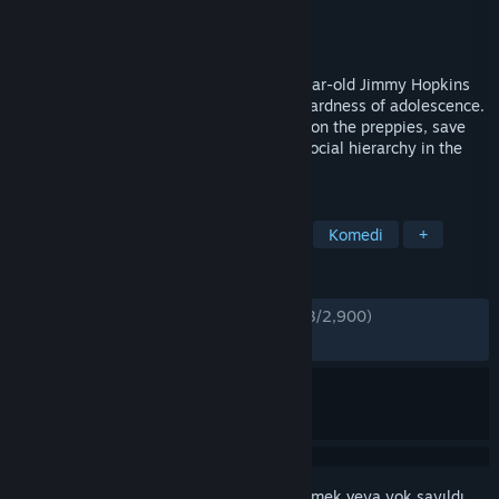
Geliştirici
Rockstar New England
Yayıncı
Rockstar Games
Yayınlandı:
21 Eki 2008
Bully tells the story of mischievous 15-year-old Jimmy Hopkins
as he goes through the hilarity and awkwardness of adolescence.
Beat the jocks at dodge ball, play pranks on the preppies, save
the nerds, kiss the girl and navigate the social hierarchy in the
worst school around.
ETIKETLER
Açık Dünya
Aksiyon
Macera
Komedi
+
İNCELEMELER
TÜRKÇE İNCELEMELER
Çok Olumlu
(%83/2,900)
EN SON:
Çok Olumlu
(%83/434)
Bu öğeyi istek listenize eklemek, takip etmek veya yok sayıldı