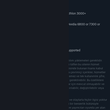
Sistem Gereksinimleri
Windows 10
OS:
Intel Pentium 4 (3+ GHZ) / AMD Athlon 3000+
PROCESSOR:
1 GB RAM
MEMORY:
DirectX 9.0c Shader 3.0 supported, Nvidia 6800 or 7300 or
GRAPHICS:
better, ATI Radeon X1300 or better
DirectX 9.0c
DIRECTX VERSION:
4.7 GB free space
HARD DRIVE:
DX9-compatible
SOUND CARD:
Keyboard, Mouse, Xbox 360 Controller supported
INPUT:
Diğer gereksinimler: DirectX de dahil olmak üzere yazılım yüklemeleri gereklidir.
Partner gereksinimleri: Bu yazılımı satın almadan önce lütfen bu sitenin hizmet
koşullarını kontrol edin. rockstargames.com/eula adresinde bulunan lisansı kabul
etmeniz gerekir. Kişiye özel, açılabilir, indirilebilir veya çevrimiçi içerikler, hizmetler
veya işlevler gibi ayrıcalıklı özelliklere erişim devredilemez ve tek kullanımlık şifre,
ilave ücret ve/veya kullanıcı hesabı oluşturmayı (+13) gerektirebilir. Bu özelliklere
erişim internet bağlantısı gerektirebilir, tüm kullanıcılar için mevcut olmayabilir ve
30 gün öncesinden bildirilmek şartıyla erişim sonlandırılabilir, değiştirilebilir veya
farklı şartlar altında sunulabilir.
Bu oyun bütünüyle hayal ürünüdür, gerçek kişi, kurum ve olaylarla hiçbir ilgisi yoktur
ve gerçek kişi, kurum ve olaylarla olabilecek herhangi bir benzerlik bütünüyle
rastlantıdan ibarettir. Bu video oyununun yapımcıları ve yayıncıları oyunda yer alan