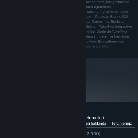
eylemlerin gerçek hayatta yapılmasını hiçbir koşulda özendirmez, hoş görmez ve
onaylamaz. Oyunun izinsiz kopyalanması, tersine tasarıma uğratılması,
yayımlanması, halka açık gösterimi, kiralanması, para karşılığı oynatılması, veya
kopyalama korumasının kırılması kesin bir şekilde yasaktır. Rockstar Games 622
Broadway, New York, NY 10012 © 2005-2013 Rockstar Games, Inc. Rockstar
Games, the Rockstar Games, Bully, Bully: Scholarship Edition, Take-Two Interactive
markaları ve bunların logoları hakları ABD’de ve/veya diğer ülkelerde Take-Two
Interactive'e ait marka ve/veya tescilli markalardır. Rating simgeleri ve tüm diğer
işaret ve markalar ilgili sahiplerine aittir. Tüm hakları saklıdır. Bu yazılımın bazı
bölümleri ©2007 Emergent Game Technologies, Inc lisansı altındadır.
metacritic
72
İncelemeleri Oku
Bully: Scholarship Edition için müşteri incelemeleri
Dillere göre dağılımı göster
Kullanıcı incelemeleri hakkında
Tercihleriniz
TÜRKÇE İNCELEMELER
Çok Olumlu
(%83/2,900)