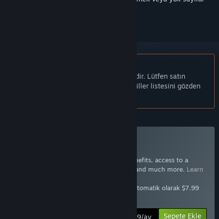
olarak işaretlemek için
giriş yapın
Türkçe desteklenmemektedir
Bu ürün sizin dilinizi desteklememektedir. Lütfen satın
almadan önce aşağıdaki desteklenen diller listesini gözden
geçirin.
Included with GTA+
Abone ol: GTA+
Join GTA+ now for special GTA Online benefits, access to a
selection of other Rockstar Games titles, and much more.
Learn
more
Bugün $7.99, daha sonra her 1 ayda bir otomatik olarak $7.99
ödeyeceksiniz.
Sepete Ekle
$7.99/ay