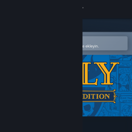
Giriş yap
Mağaza
Topluluk
Steam mobil uygulamasında aç
Kolayca satın alın veya istek listenize ekleyin.
Hakkında
Destek
Dili değiştir
Steam mobil uygulamasını yükle
Masaüstü internet sitesini görüntüle
Bully: Scholarship Edition