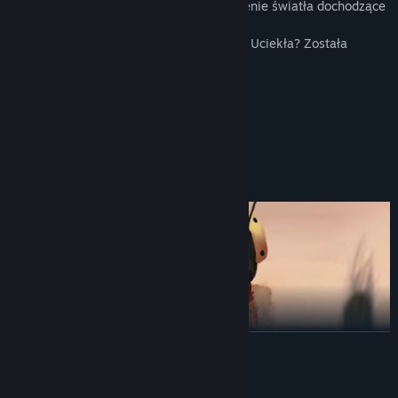
Pewnej nocy starszą siostrę budzą promienie światła dochodzące
spoza mieszkania.
Okazuje się, że młodsza siostra zniknęła. Uciekła? Została
porwana?
Czym było światło dnia w środku nocy?
Jaka jest prawda - i czy musisz ją znać?
Zaczynajmy.
ROZWIŃ
Opis dotyczący treści dla dorosłych