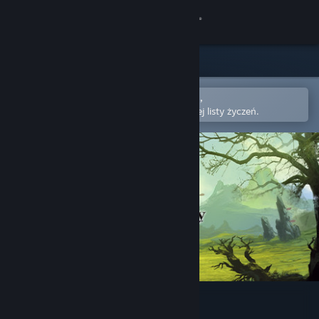
Zaloguj się
Sklep
Społeczność
Otwórz w aplikacji mobilnej Steam,
aby łatwo kupić lub dodać do swojej listy życzeń.
Informacje
Wsparcie
Zmień język
Pobierz aplikację mobilną Steam
Wersja przeglądarkowa
Neither Day nor Night