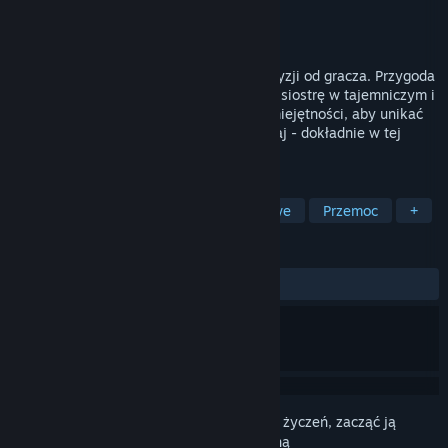
Producent
Carnotaurus Team
Wydawca
Carnotaurus Team
Wydano
27 sierpnia 2020
Platformówka wymagająca niemałej precyzji od gracza. Przygoda
dziewczyny próbującej odnaleźć młodszą siostrę w tajemniczym i
krwawym świecie. Wykorzystaj swoje umiejętności, aby unikać
przeszkód, wrogów, pułapek. Myśl i działaj - dokładnie w tej
kolejności!
TAGI
Przygodowe
Precyzyjne platformowe
Przemoc
+
RECENZJE
W OGÓLE:
Mieszane
(64% z 25)
Zaloguj się
, aby dodać tę pozycję do listy życzeń, zacząć ją
obserwować lub oznaczyć jako ignorowaną