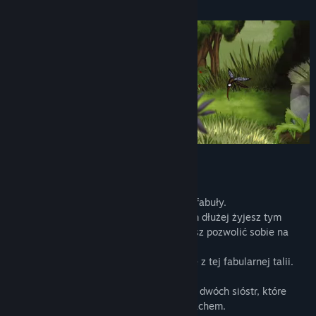
O tej grze
Zobacz powiązane aktualności
Pokaż dyskusje
Znajdź grupy społeczności
Tytuł:
Neither Day nor Night
Gatunek:
Akcja
,
Przygodowe
,
Niezależne
,
Free to Play
Data wydania:
27 sierpnia 2020
MYŚL PRZEWODNIA:
Nie mogę ujawnić ci zbyt wiele na temat fabuły.
Historia tej gry jest podobna do życia - im dłużej żyjesz tym
więcej o nim wiesz, a przynajmniej możesz pozwolić sobie na
dojście do takiego wniosku.
Pozwól, że zaprezentuję ci pierwszą kartę z tej fabularnej talii.
Gra rozpoczyna się ukazaniem wizerunku dwóch sióstr, które
mieszkają pod nietypowym, wspólnym dachem.