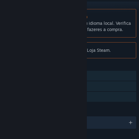
Não disponível em Português (Portugal)
Este produto não está disponível no teu idioma local. Verifica
a lista de idiomas disponíveis antes de fazeres a compra.
Aviso:
Obulis já não está disponível na Loja Steam.
FUNCIONALIDADES
Um jogador
Proezas Steam
Partilha de Biblioteca
IDIOMAS
1 idiomas disponíveis