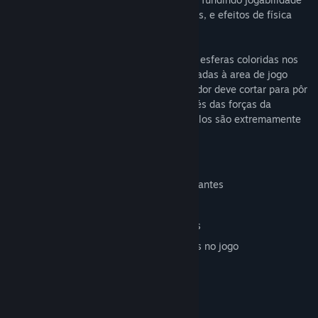
viciante, com gráficos e música excelentes, e efeitos de física
topo de gama.
O objetivo do Obulis é depositar todas as esferas coloridas nos
vasos da mesma cor. As esferas estão ligadas à area de jogo
através de correntes e cordas, que o jogador deve cortar para pôr
as esferas e o nível em movimento, através das forças da
gravidade e da interação física. Os controlos são extremamente
simples e intuitivos.
Mais de 150 níveis
Mais de uma dezena de temas interessantes
Gráficos e música fascinantes
Física e efeitos especiais espetaculares
Desbloqueia as 17 proezas encontradas no jogo
Requisitos do Sistema
Windows 2000/XP/Vista
OS *: