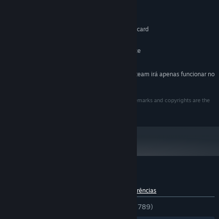
1.0 GHz Processor
PROCESSOR:
128 MB RAM
MEMORY:
DirectX compatible 64 MB graphics card
GRAPHICS:
9.0c
DIRECTX®:
50 MB of available hard disk space
HARD DRIVE:
DirectX compatible audio card
SOUND:
A partir de 1 de janeiro de 2024, a aplicação Steam irá apenas funcionar no
*
Windows 10 e em versões mais recentes.
2017 © Meridian4. All rights reserved. All other trademarks and copyrights are the
properties of their respective owners.
Análises de utilizadores - Obulis
Sobre as análises de utilizadores
As tuas preferências
DESDE O INÍCIO:
Muito positivas
(81% de 789)