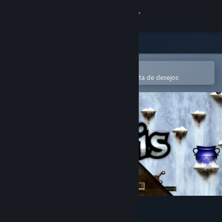
Iniciar sessão
Loja
Comunidade
Abre na app Steam Mobile
Para comprares ou adicionares à lista de desejos
Sobre
Apoio
Alterar idioma
Instala a app móvel do Steam
Ver versão para computadores
Obulis