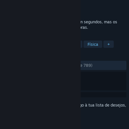
Developer
IonFX
Editora
Meridian4
Lançamento:
19 mar. 2009
Obulis pode literalmente ser aprendido em segundos, mas os
puzzles vão deixar-te a pensar durante horas.
MARCADORES
Quebra-Cabeças
Casual
Indie
Física
+
ANÁLISES
DESDE O INÍCIO:
Muito positivas
(81% de 789)
Inicia a sessão
para adicionares este artigo à tua lista de desejos,
segui-lo ou ignorá-lo.