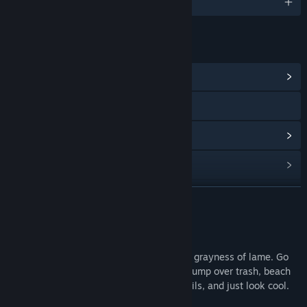
1対応言語
リンク＆情報
コミュニティハブを表示
X
アップデート履歴を表示
関連ニュースをチェック
掲示板を表示
続きを読む
コミュニティグループを検索
このゲームについて
Skate fast and don't get consumed by the grayness of lame. Go
タイトル:
Skater Frog
far distances, and go fast while doing it. Jump over trash, beach
ジャンル:
カジュアル
,
無料プレイ
balls, and gaps in the road. Grind some rails, and just look cool.
リリース日:
2020年1月20日