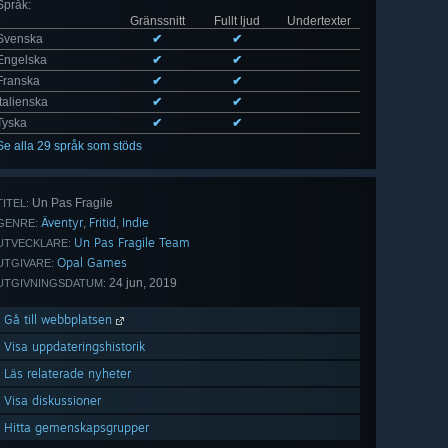
Språk
:
Gränssnitt
Fullt ljud
Undertexter
Svenska
✔
✔
Engelska
✔
✔
Franska
✔
✔
Italienska
✔
✔
Tyska
✔
✔
Se alla 29 språk som stöds
Un Pas Fragile
TITEL:
Äventyr
Fritid
Indie
,
,
GENRE:
Un Pas Fragile Team
UTVECKLARE:
Opal Games
UTGIVARE:
24 jun, 2019
UTGIVNINGSDATUM:
Gå till webbplatsen
Visa uppdateringshistorik
Läs relaterade nyheter
Visa diskussioner
Hitta gemenskapsgrupper