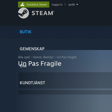
Installera Steam
logga in
|
språk
BUTIK
GEMENSKAP
Alla spel
>
Genre: Äventyr
>
Un Pas Fragile
Un Pas Fragile
OM
KUNDTJÄNST