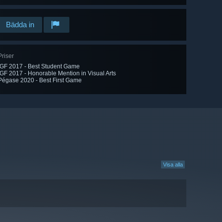
Bädda in
Priser
IGF 2017 - Best Student Game
IGF 2017 - Honorable Mention in Visual Arts
Pégase 2020 - Best First Game
Visa alla