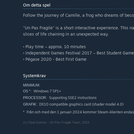
Om detta spel
Follow the journey of Camille, a frog who dreams of beco
"Un Pas Fragile" is a short interactive experience. This n
slices of life chaining in an unexpected way.
• Play time – approx. 10 minutes
• Independent Games Festival 2017 – Best Student Game 
• Pégase 2020 - Best First Game
Systemkrav
MINIMUM:
Windows 7 SP1+
OS *:
Supporting SSE2 instructions
PROCESSOR:
DX10 compatible graphics card (shader model 4.0)
GRAFIK:
Från och med den 1 januari 2024 kommer Steam-klienten endast 
*
(c) Opal Games - Un Pas Fragile Team, 2019