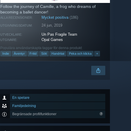
Follow the journey of Camille, a frog who dreams of
becoming a ballet dancer!
Mycket positiva
(186)
ALLA RECENSIONER:
24 jun, 2019
UTGIVNINGSDATUM:
Un Pas Fragile Team
UTVECKLARE:
Opal Games
UTGIVARE:
Populära användarskapta taggar för denna produkt:
Indie
Äventyr
Fritid
Sött
Handritat
Peka och klicka
+
En spelare
Familjedelning
Begränsade profilfunktioner