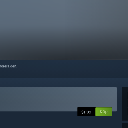
ignorera den.
Köp
$1.99