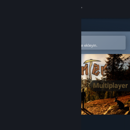
Giriş yap
Mağaza
Topluluk
Steam mobil uygulamasında aç
Kolayca satın alın veya istek listenize ekleyin.
Hakkında
Destek
Dili değiştir
Steam mobil uygulamasını yükle
Masaüstü internet sitesini görüntüle
Gold Hunter