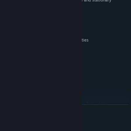
equipment.
Single and multiplayer mode
Detailed 81 km² map
3 big claims
Free placement of equipment and facilities
Extensive simulation of all operations
Day and night rhythm
Different camera perspectives
Controller and joystick support
Integrated chat and voice
Steam Cloud
More game features to be added during Early Access
DEVAMINI OKU
Search for gold on land, in water and under the ice
Different seasons
Sistem Gereksinimleri
Varied weather