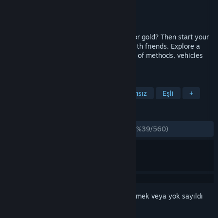
Geliştirici
eXtreme Studios
Yayıncı
eXtreme Studios
Yayınlandı:
13 May 2022
Have you always dreamed of searching for gold? Then start your
own adventure now - alone or together with friends. Explore a
huge map and dig for gold using a variety of methods, vehicles
and wash plants.
ETIKETLER
Simülasyon
Erken Erişim
Bağımsız
Eşli
+
İNCELEMELER
TÜM ZAMANLAR:
Çoğunlukla Olumsuz
(%39/560)
Bu öğeyi istek listenize eklemek, takip etmek veya yok sayıldı
olarak işaretlemek için
giriş yapın