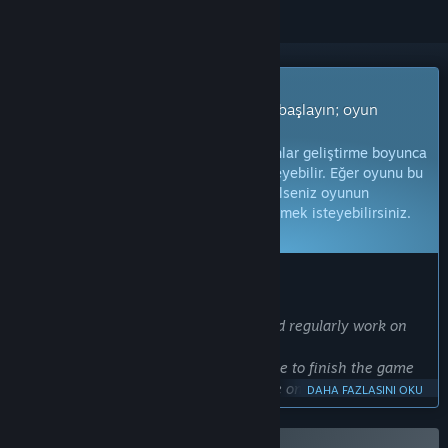
Erken Erişim Oyunu
Hemen erişim sağlayın ve oynamaya başlayın; oyun
gelişirken siz de içinde olun.
Not:
Erken Erişim aşamasında olan oyunlar geliştirme boyunca
önemli ölçüde değişebilir ya da değişmeyebilir. Eğer oyunu bu
aşamada oynamak için çok hevesli değilseniz oyunun
geliştirilme sürecinde ilerlemesini beklemek isteyebilirsiniz.
Daha fazla bilgi edinin.
GELIŞTIRICI ÜRÜN HAKKINDA NE DIYOR:
Neden Erken Erişim?
"We are a small team of developers and regularly work on
the game.
Unfortunately, we are currently not able to finish the game
within a short period of time, as we are only a small team.
DAHA FAZLASINI OKU
We are working at full speed to achieve all the goals we have
planned. For now, we are implementing the standard