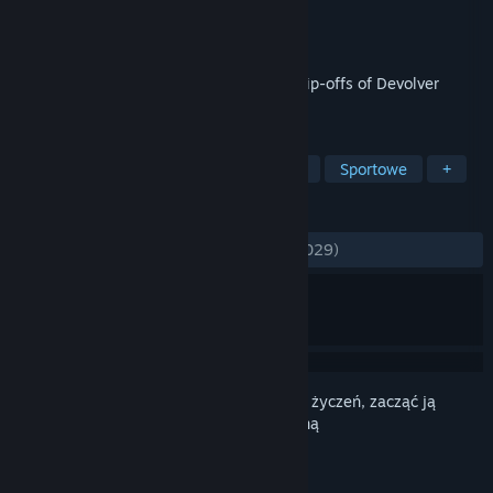
Producent
doinksoft
Wydawca
Devolver Digital
Wydano
9 czerwca 2019
Devolver Bootleg contains eight original rip-offs of Devolver
Digital games. Pay money for it now.
TAGI
Rekreacyjne
Akcja
Niezależne
Sportowe
+
RECENZJE
W OGÓLE:
Bardzo pozytywne
(89% z 1,029)
Zaloguj się
, aby dodać tę pozycję do listy życzeń, zacząć ją
obserwować lub oznaczyć jako ignorowaną