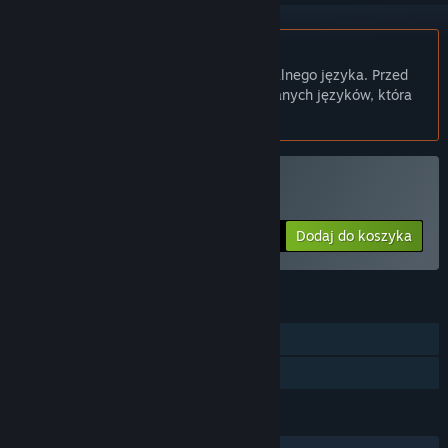
Polski język nie jest obsługiwany
Ten produkt nie obsługuje twojego lokalnego języka. Przed
zakupem zapoznaj się z listą obsługiwanych języków, która
znajduje się poniżej.
Kup Devolver Bootleg
Dodaj do koszyka
$4.99
FUNKCJE
Jednoosobowa
Udostępnianie gier
JĘZYKI