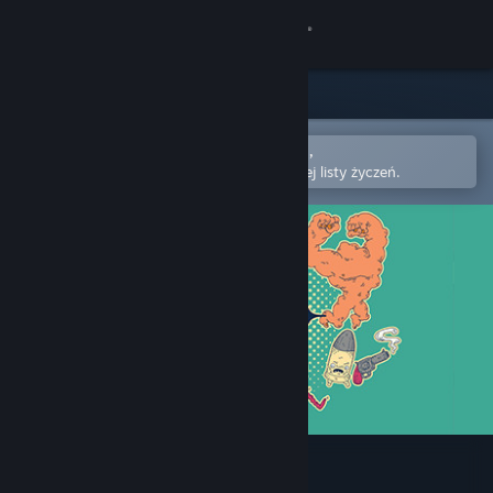
Zaloguj się
Sklep
Społeczność
Otwórz w aplikacji mobilnej Steam,
aby łatwo kupić lub dodać do swojej listy życzeń.
Informacje
Wsparcie
Zmień język
Pobierz aplikację mobilną Steam
Wersja przeglądarkowa
Devolver Bootleg