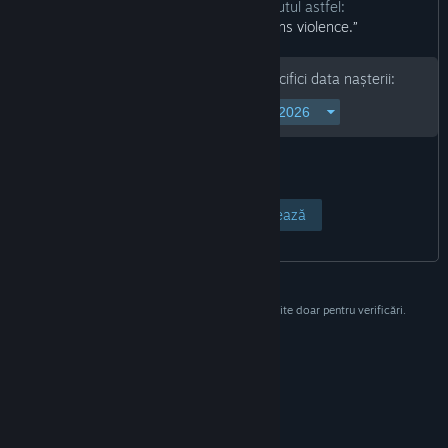
Dezvoltatorii descriu conținutul astfel:
“WARNING: This game contains violence.”
Pentru a continua, te rugăm să specifici data nașterii:
Vezi pagina
Anulează
Aceste informații nu vor fi stocate și sunt folosite doar pentru verificări.