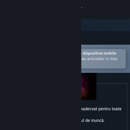
Conectează-te
Magazin
Comunitate
Deschide în aplicația Steam pentru dispozitive mobile
Despre
Facilitează achiziționarea și adăugarea articolelor în lista
de dorințe.
Asistență
Schimbă limba
Obține aplicația Steam pentru dispozitive mobile
Acest produs poate include conținut neadecvat pentru toate
Vezi site în versiunea pentru desktop
vârstele
sau pentru vizualizarea la locul de muncă.