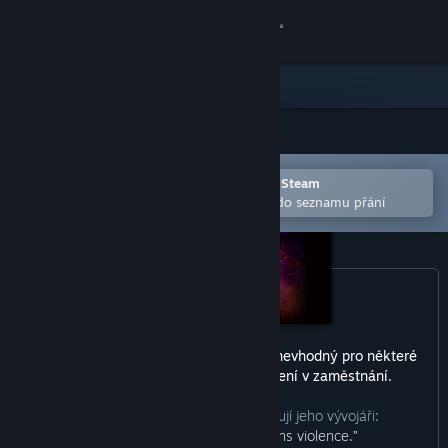
Přihlásit se
Obchod
Komunita
Otevřete v mobilní aplikaci služby Steam
Informace
Pro snazší zakoupení nebo přidání do seznamu přání
Podpora
Změnit jazyk
Mobilní aplikace služby Steam
Tento produkt může zahrnovat obsah nevhodný pro některé
věkové kategorie nebo pro prohlížení v zaměstnání.
Desktopová verze stránky
Jak obsah tohoto produktu popisují jeho vývojáři:
“WARNING: This game contains violence.”