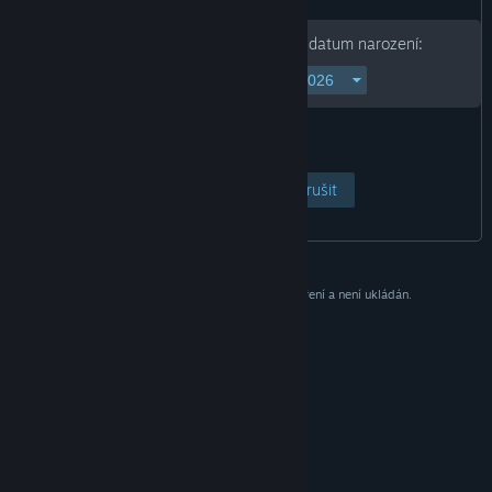
Chcete-li pokračovat, zadejte své datum narození:
Otevřít stránku
Zrušit
Tento údaj slouží pouze pro potřeby ověření a není ukládán.
© Valve Corporation. Všechna práva vyhrazena.