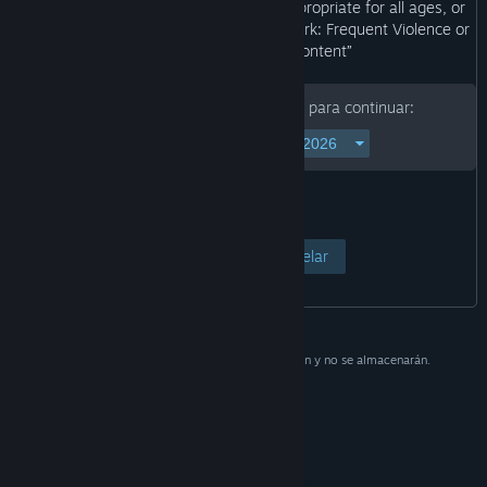
“This Game may contain content not appropriate for all ages, or
may not be appropriate for viewing at work: Frequent Violence or
Gore, General Mature Content”
Introduce tu fecha de nacimiento para continuar:
Ver página
Cancelar
Estos datos se utilizan solo como verificación y no se almacenarán.