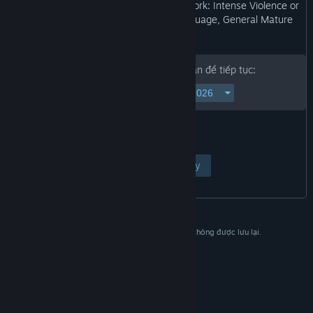
may not be appropriate for viewing at work: Intense Violence or
Gore, Suggestive Themes, Strong Language, General Mature
Content. ”
Vui lòng nhập ngày sinh của bạn để tiếp tục:
Xem trang
Hủy
Dữ liệu này chỉ dùng để xác nhận và sẽ không được lưu lại.