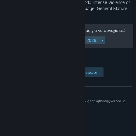
may not be appropriate for viewing at work: Intense Violence or
Gore, Suggestive Themes, Strong Language, General Mature
Content. ”
Εισαγάγετε την ημερομηνία γέννησής σας για να συνεχίσετε:
Προβολή σελίδας
Ακύρωση
Αυτά τα δεδομένα χρησιμοποιούνται μόνο για λόγους επαλήθευσης και δεν θα
αποθηκευτούν.