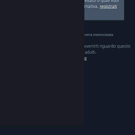
quale tipo di prodotti vuoi essere avvisato o quali vuoi
nascondere dal tuo Negozio. In alternativa,
registrati
gratuitamente a Steam.
La data ha il solo scopo di verifica e non verrà memorizzata.
Le tue preferenze sono configurate per avvertirti riguardo questo
genere di contenuti per adulti.
Modifica preferenze
© Valve Corporation. Tutti i diritti riservati. Tutti i
marchi appartengono ai rispettivi proprietari negli
Stati Uniti e in altri Paesi.
Informativa sulla privacy
|
Informazioni legali
|
Accessibilità
|
Contratto di
sottoscrizione a Steam
|
Rimborsi
|
Cookie