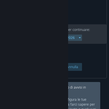
Inserisci la tua data di nascita per continuare:
Accedi alla pagina
Annulla
Ehi, desideri nascondere questo tipo di avvisi in
futuro?
Accedi a Steam e configura le tue
Accedi
preferenze in modo da farci sapere per