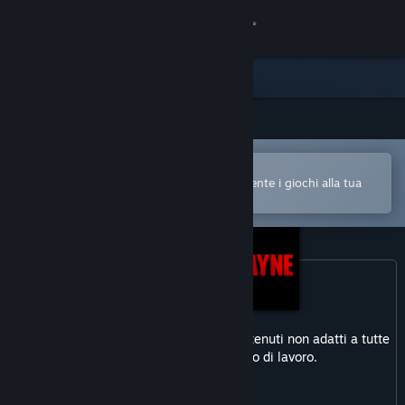
Accedi
Negozio
Comunità
Apri nell'app mobile di Steam
Informazioni
Per acquistare o aggiungere facilmente i giochi alla tua
Lista dei desideri
Assistenza
Cambia la lingua
Ottieni l'app mobile di Steam
Questo prodotto potrebbe includere contenuti non adatti a tutte
Visualizza il sito web per desktop
le età o alla visione sul posto di lavoro.
Violenza