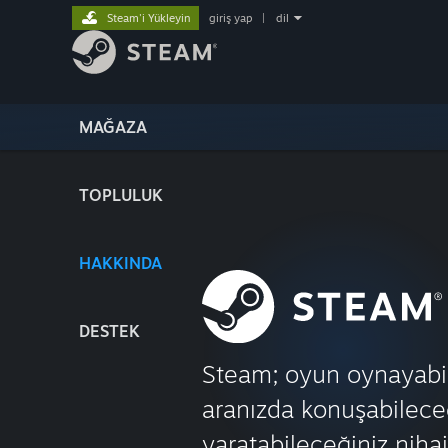
Steam'i Yükleyin
giriş yap
|
dil
MAĞAZA
TOPLULUK
HAKKINDA
DESTEK
Steam; oyun oynayabil
aranızda konuşabilece
yaratabileceğiniz nihai