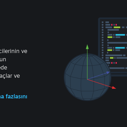
ilerinin ve
yun
ede
açlar ve
 fazlasını