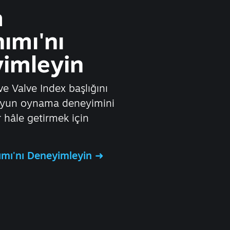
m
ımı'nı
imleyin
e Valve Index başlığını
 oyun oynama deneyimini
r hâle getirmek için
mı'nı Deneyimleyin