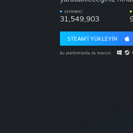
ÇEVRIMIÇI
31,549,903
STEAM'I YÜKLEYIN
Bu platformlarda da mevcut: