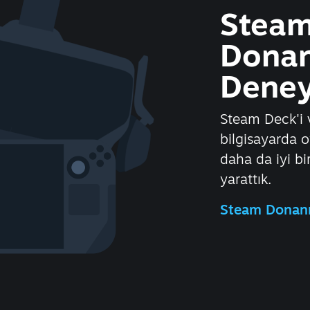
Stea
Donan
Deney
Steam Deck'i v
bilgisayarda
daha da iyi bi
yarattık.
Steam Donanı