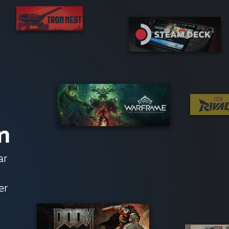
n
ar
er