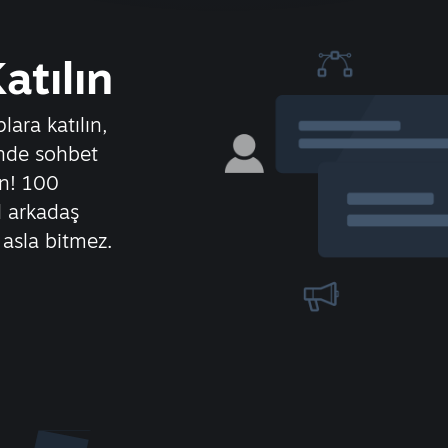
atılın
lara katılın,
inde sohbet
ın! 100
l arkadaş
asla bitmez.